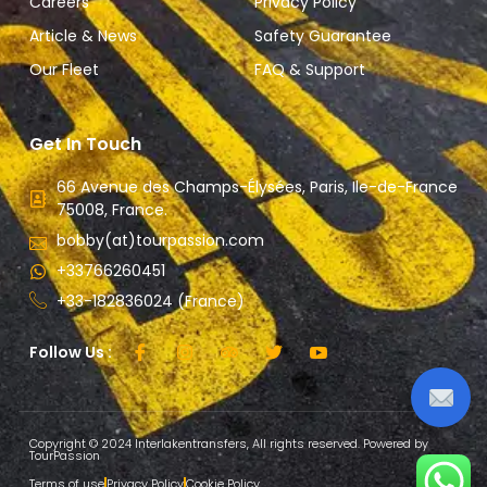
Careers
Privacy Policy
Article & News
Safety Guarantee
Our Fleet
FAQ & Support
Get In Touch
66 Avenue des Champs-Élysées, Paris, Ile-de-France
75008, France.
bobby(at)tourpassion.com
+33766260451
+33-182836024 (France)
Follow Us :
Copyright © 2024 Interlakentransfers, All rights reserved. Powered by
TourPassion
Terms of use
Privacy Policy
Cookie Policy