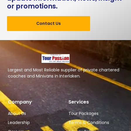
or promotions.
Contact Us
Largest and Most Reliable supplier of private chartered
coaches and Minivans in Interlaken.
Company
Services
About Us
Tour Packages
Leadership
Terms & Conditions