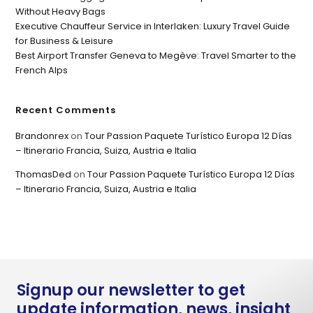
Without Heavy Bags
Executive Chauffeur Service in Interlaken: Luxury Travel Guide
for Business & Leisure
Best Airport Transfer Geneva to Megève: Travel Smarter to the
French Alps
Recent Comments
Brandonrex
on
Tour Passion Paquete Turístico Europa 12 Días
– Itinerario Francia, Suiza, Austria e Italia
ThomasDed
on
Tour Passion Paquete Turístico Europa 12 Días
– Itinerario Francia, Suiza, Austria e Italia
Signup our newsletter to get
update information, news, insight