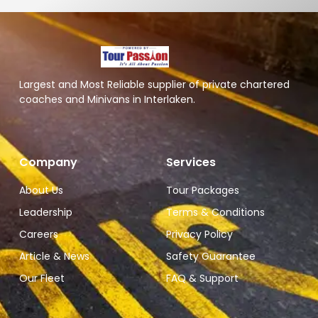
Largest and Most Reliable supplier of private chartered
coaches and Minivans in Interlaken.
Company
Services
About Us
Tour Packages
Leadership
Terms & Conditions
Careers
Privacy Policy
Article & News
Safety Guarantee
Our Fleet
FAQ & Support