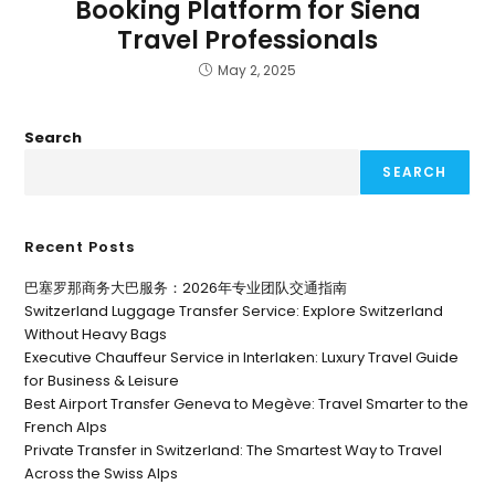
Booking Platform for Siena
Travel Professionals
May 2, 2025
Search
SEARCH
Recent Posts
巴塞罗那商务大巴服务：2026年专业团队交通指南
Switzerland Luggage Transfer Service: Explore Switzerland
Without Heavy Bags
Executive Chauffeur Service in Interlaken: Luxury Travel Guide
for Business & Leisure
Best Airport Transfer Geneva to Megève: Travel Smarter to the
French Alps
Private Transfer in Switzerland: The Smartest Way to Travel
Across the Swiss Alps