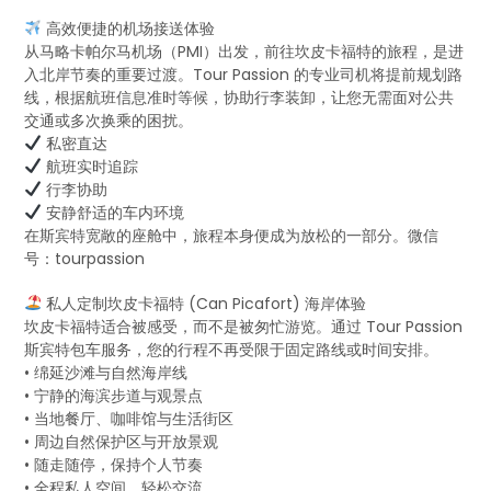
高效便捷的机场接送体验
从马略卡帕尔马机场（PMI）出发，前往坎皮卡福特的旅程，是进
入北岸节奏的重要过渡。Tour Passion 的专业司机将提前规划路
线，根据航班信息准时等候，协助行李装卸，让您无需面对公共
交通或多次换乘的困扰。
私密直达
航班实时追踪
行李协助
安静舒适的车内环境
在斯宾特宽敞的座舱中，旅程本身便成为放松的一部分。微信
号：tourpassion
私人定制坎皮卡福特 (Can Picafort) 海岸体验
坎皮卡福特适合被感受，而不是被匆忙游览。通过 Tour Passion
斯宾特包车服务，您的行程不再受限于固定路线或时间安排。
• 绵延沙滩与自然海岸线
• 宁静的海滨步道与观景点
• 当地餐厅、咖啡馆与生活街区
• 周边自然保护区与开放景观
• 随走随停，保持个人节奏
• 全程私人空间，轻松交流