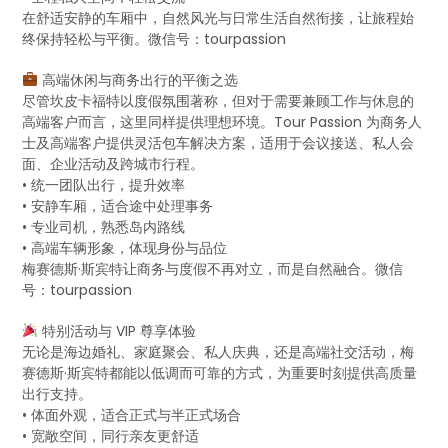
在舒适安静的车厢中，自然风光与日常生活自然衔接，让旅程始
终保持轻松与平衡。微信号：tourpassion
高端休闲与商务出行的平衡之选
尽管坎皮卡福特以度假氛围著称，但对于需要兼顾工作与休息的
高端客户而言，这里同样提供理想环境。Tour Passion 为商务人
士及高端客户提供灵活包车解决方案，适用于会议接送、私人会
面、企业活动及跨城市行程。
• 统一团队出行，提升效率
• 安静车厢，适合途中处理事务
• 专业司机，熟悉岛内路线
• 高端车辆形象，体现身份与品位
梅赛德斯·斯宾特让商务与度假不再对立，而是自然融合。微信
号：tourpassion
特别活动与 VIP 尊享体验
无论是海边婚礼、家庭聚会、私人庆典，还是高端社交活动，梅
赛德斯·斯宾特都能以低调而可靠的方式，为重要时刻提供高质量
出行支持。
• 体面外观，适合正式与半正式场合
• 宽敞空间，同行亲友更舒适