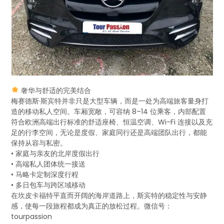
奢华与舒适的完美结合
梅赛德斯·斯宾特并非只是大型车辆，而是一处为高端旅客量身打
造的移动私人空间。车厢宽敞，可容纳 8–14 位乘客，内部配置
符合欧洲高端出行标准的舒适座椅、恒温空调、Wi-Fi 连接以及充
足的行李空间，无论是度假、家庭同行还是高端团队出行，都能
保持从容与私密。
• 家庭与亲友的北岸度假出行
• 高端私人团体统一接送
• 马略卡定制深度行程
• 多日包车与跨区域移动
在坎皮卡福特平直而开阔的海岸道路上，斯宾特的稳定性与安静
感，使每一段旅程都成为真正的放松过程。微信号：
tourpassion