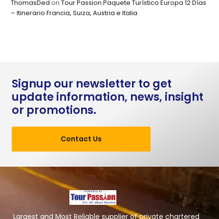
ThomasDed
on
Tour Passion Paquete Turístico Europa 12 Días
– Itinerario Francia, Suiza, Austria e Italia
Signup our newsletter to get
update information, news, insight
or promotions.
Contact Us
Largest and Most Reliable supplier of private chartered