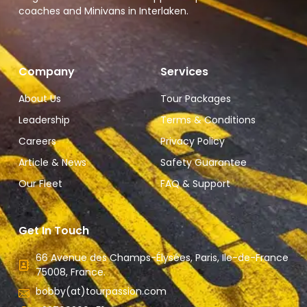
coaches and Minivans in Interlaken.
Company
Services
About Us
Tour Packages
Leadership
Terms & Conditions
Careers
Privacy Policy
Article & News
Safety Guarantee
Our Fleet
FAQ & Support
Get In Touch
66 Avenue des Champs-Élysées, Paris, Ile-de-France
75008, France.
bobby(at)tourpassion.com