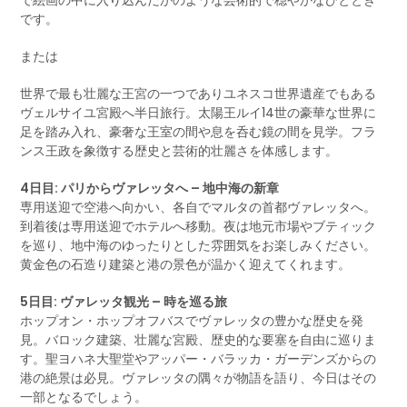
で絵画の中に入り込んだかのような芸術的で穏やかなひととき
です。
または
世界で最も壮麗な王宮の一つでありユネスコ世界遺産でもある
ヴェルサイユ宮殿へ半日旅行。太陽王ルイ14世の豪華な世界に
足を踏み入れ、豪奢な王室の間や息を呑む鏡の間を見学。フラ
ンス王政を象徴する歴史と芸術的壮麗さを体感します。
4日目: パリからヴァレッタへ – 地中海の新章
専用送迎で空港へ向かい、各自でマルタの首都ヴァレッタへ。
到着後は専用送迎でホテルへ移動。夜は地元市場やブティック
を巡り、地中海のゆったりとした雰囲気をお楽しみください。
黄金色の石造り建築と港の景色が温かく迎えてくれます。
5日目: ヴァレッタ観光 – 時を巡る旅
ホップオン・ホップオフバスでヴァレッタの豊かな歴史を発
見。バロック建築、壮麗な宮殿、歴史的な要塞を自由に巡りま
す。聖ヨハネ大聖堂やアッパー・バラッカ・ガーデンズからの
港の絶景は必見。ヴァレッタの隅々が物語を語り、今日はその
一部となるでしょう。