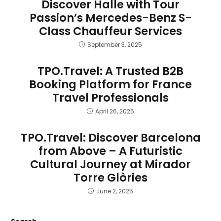
Discover Halle with Tour
Passion’s Mercedes-Benz S-
Class Chauffeur Services
September 3, 2025
TPO.Travel: A Trusted B2B
Booking Platform for France
Travel Professionals
April 26, 2025
TPO.Travel: Discover Barcelona
from Above – A Futuristic
Cultural Journey at Mirador
Torre Glòries
June 2, 2025