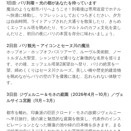
1日目: パリ到着 – 光の都があなたを待っています
魔法のような都市パリへようこそ！到着後は専用送迎でホテル
へ快適に移動し、リフレッシュしておくつろぎください。夕方
は自由時間。ライトアップされた大通りを散策したり、きらめ
くエッフェル塔を眺めたり、モンマルトルのカフェ文化を楽し
んだりと、初日の夜にパリの本質を存分に味わいましょう。
2日目: パリ観光 – アイコンとセーヌ川の魔法
ホップオン・ホップオフバスツアーで、ルーヴル美術館、ノー
トルダム大聖堂、シャンゼリゼ通りなど象徴的な名所を巡りま
す。その後、エッフェル塔第2展望台へ登り、パリの絶景を一
望。締めくくりはセーヌ川クルーズ。美しい橋や歴史的建造物
を眺めながらパリの空の下を優雅に進む、忘れられない体験で
す。
3日目: ジヴェルニー＆モネの庭園（2026年4月～10月）／ヴェ
ルサイユ宮殿（11月～3月）
都市を離れ、印象派の巨匠クロード・モネの故郷ジヴェルニー
へ半日旅行。彼の家と魅惑的な庭園を散策し、代表作のインス
ピレーションとなった睡蓮の池や緑の日本橋を歩きます。まる