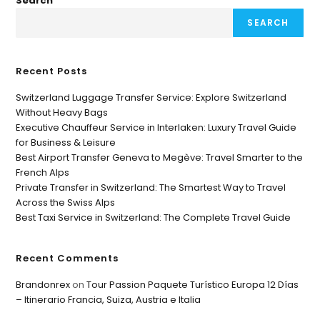
Search
SEARCH
Recent Posts
Switzerland Luggage Transfer Service: Explore Switzerland
Without Heavy Bags
Executive Chauffeur Service in Interlaken: Luxury Travel Guide
for Business & Leisure
Best Airport Transfer Geneva to Megève: Travel Smarter to the
French Alps
Private Transfer in Switzerland: The Smartest Way to Travel
Across the Swiss Alps
Best Taxi Service in Switzerland: The Complete Travel Guide
Recent Comments
Brandonrex
on
Tour Passion Paquete Turístico Europa 12 Días
– Itinerario Francia, Suiza, Austria e Italia