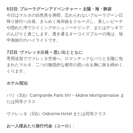
6日目: ブルーラグーンアドベンチャー – 太陽・海・静寂
今日はマルタの自然美を満喫。忘れられないブルーラグーン日
帰り旅行へ出発。きらめく海岸線をクルーズし、美しいビーチ
や隠れた湾でスイミングやシュノーケリング、またはデッキで
のんびりと過ごします。透き通るターコイズブルーの海は、地
中海旅行のハイライトです。
7日目: ヴァレッタ出発 – 思い出とともに
専用送迎でヴァレッタ空港へ。ロマンチックなパリと太陽に包
まれたマルタ、二つの魅惑的な都市の思い出を胸に旅を締めく
くります。
ホテル宿泊:
パリ（3泊）Campanile Paris XIV – Maine Montparnasse ま
たは同等クラス
ヴァレッタ（3泊）Osborne Hotel または同等クラス
お一人様あたり旅行代金（ユーロ）: