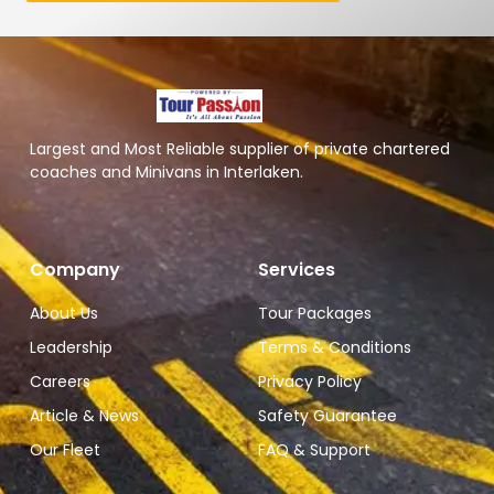
Largest and Most Reliable supplier of private chartered
coaches and Minivans in Interlaken.
Company
Services
About Us
Tour Packages
Leadership
Terms & Conditions
Careers
Privacy Policy
Article & News
Safety Guarantee
Our Fleet
FAQ & Support