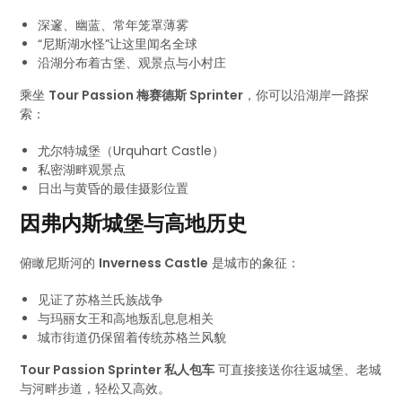
深邃、幽蓝、常年笼罩薄雾
“尼斯湖水怪”让这里闻名全球
沿湖分布着古堡、观景点与小村庄
乘坐
Tour Passion 梅赛德斯 Sprinter
，你可以沿湖岸一路探
索：
尤尔特城堡（Urquhart Castle）
私密湖畔观景点
日出与黄昏的最佳摄影位置
因弗内斯城堡与高地历史
俯瞰尼斯河的
Inverness Castle
是城市的象征：
见证了苏格兰氏族战争
与玛丽女王和高地叛乱息息相关
城市街道仍保留着传统苏格兰风貌
Tour Passion Sprinter 私人包车
可直接接送你往返城堡、老城
与河畔步道，轻松又高效。