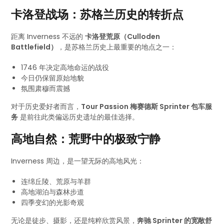
卡洛登战场：苏格兰历史的转折点
距离 Inverness 不远的
卡洛登荒原（Culloden
Battlefield）
，是苏格兰历史上最重要的地点之一：
1746 年决定高地命运的战役
今日仍保留原始地貌
氛围肃穆而震撼
对于历史爱好者而言，
Tour Passion 梅赛德斯 Sprinter 包车服
务
是前往此类偏远历史遗址的最佳选择。
高地自然：荒野中的极致宁静
Inverness 周边，是一望无际的高地风光：
连绵丘陵、荒原与羊群
高地湖泊与森林步道
四季变幻的光影奇观
无论是徒步、摄影，还是纯粹欣赏风景，
奔驰 Sprinter 的宽敞舒