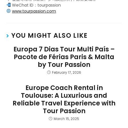
WeChat ID：tourpassion
www.tourpassion.com
YOU MIGHT ALSO LIKE
Europa 7 Dias Tour Multi País –
Pacote de Férias Paris & Malta
by Tour Passion
February 17, 2026
Europe Coach Rental in
Toulouse: A Luxurious and
Reliable Travel Experience with
Tour Passion
March 15, 2025