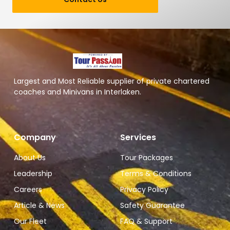
Largest and Most Reliable supplier of private chartered
coaches and Minivans in Interlaken.
Company
Services
About Us
Tour Packages
Leadership
Terms & Conditions
Careers
Privacy Policy
Article & News
Safety Guarantee
Our Fleet
FAQ & Support