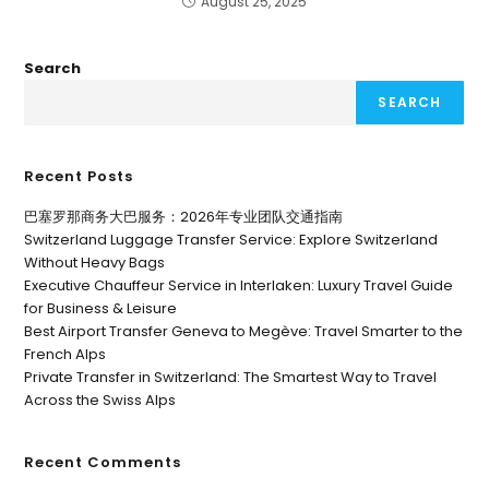
August 25, 2025
Search
SEARCH
Recent Posts
巴塞罗那商务大巴服务：2026年专业团队交通指南
Switzerland Luggage Transfer Service: Explore Switzerland
Without Heavy Bags
Executive Chauffeur Service in Interlaken: Luxury Travel Guide
for Business & Leisure
Best Airport Transfer Geneva to Megève: Travel Smarter to the
French Alps
Private Transfer in Switzerland: The Smartest Way to Travel
Across the Swiss Alps
Recent Comments