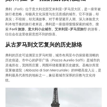
弗利（Forlì）位于意大利北部艾米利亚-罗马涅大区，是一座常被
旅行者忽略，却极具文化深度与生活质感的城市。它不张扬，却
真实；不喧闹，却充满故事。对于希望避开人潮、深入体验意大
利本地节奏的旅行者来说，弗利是一座值得慢慢探索的城市。搜
索
Forlì 旅游、意大利小众城市、艾米利亚-罗马涅旅行
的游客，
往往会在这里收获意想不到的惊喜。
从古罗马到文艺复兴的历史脉络
弗利的历史可追溯至古罗马时期，城市布局至今仍保留着清晰的
历史痕迹。市中心的萨菲广场（Piazza Aurelio Saffi）是城市的
灵魂所在，宽阔而庄重，周围环绕着重要历史建筑。圣梅尔库里
亚莱修道院（Abbazia di San Mercuriale）的钟楼高耸入云，是
弗利最具代表性的地标之一，象征着城市深厚的宗教与文化传
统。