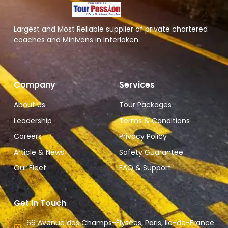
Largest and Most Reliable supplier of private chartered
coaches and Minivans in Interlaken.
Company
Services
About Us
Tour Packages
Leadership
Terms & Conditions
Careers
Privacy Policy
Article & News
Safety Guarantee
Our Fleet
FAQ & Support
Get In Touch
66 Avenue des Champs-Élysées, Paris, Ile-de-France