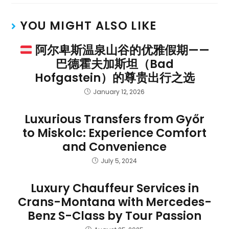
YOU MIGHT ALSO LIKE
阿尔卑斯温泉山谷的优雅假期——
巴德霍夫加斯坦（Bad
Hofgastein）的尊贵出行之选
January 12, 2026
Luxurious Transfers from Győr
to Miskolc: Experience Comfort
and Convenience
July 5, 2024
Luxury Chauffeur Services in
Crans-Montana with Mercedes-
Benz S-Class by Tour Passion