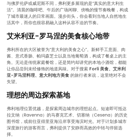
与佛罗伦萨或威尼斯不同，弗利更多展现的是“真实的意大利生
活”。清晨的咖啡吧、午后的广场闲聊、傍晚的慢节奏晚餐，构成
了城市最迷人的日常画面。漫步街头，你会看到当地人自然地生
活其中，而你也很容易融入这种从容不迫的节奏。
艾米利亚-罗马涅的美食核心地带
弗利所在的大区被誉为“意大利的美食之心”。新鲜手工意面、肉
酱、意式香肠、帕玛森芝士以及当地葡萄酒，构成了餐桌上的主
角。无论是传统家庭餐馆，还是简约却讲究的本地小酒馆，都能
让你品尝到未经修饰的地道风味。对于搜索
Forlì 美食、艾米利
亚-罗马涅料理、意大利地方美食
的旅行者来说，这里绝对不会
失望。
理想的周边探索基地
弗利地理位置优越，是探索周边城市的理想起点。短途即可抵达
拉文纳（Ravenna）的马赛克艺术、切塞纳（Cesena）的历史
图书馆，或前往亚得里亚海沿岸享受海滨时光。对于计划多城市
深度旅行的游客而言，弗利提供了安静而高效的中转与停留选
择。