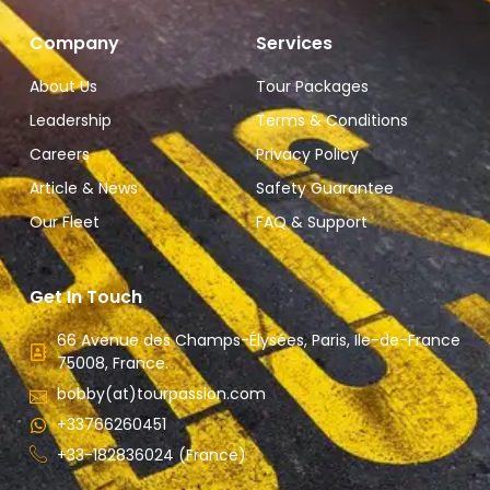
Company
Services
About Us
Tour Packages
Leadership
Terms & Conditions
Careers
Privacy Policy
Article & News
Safety Guarantee
Our Fleet
FAQ & Support
Get In Touch
66 Avenue des Champs-Élysées, Paris, Ile-de-France
75008, France.
bobby(at)tourpassion.com
+33766260451
+33-182836024 (France)