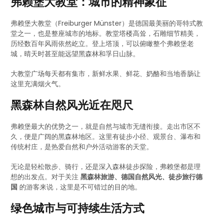
弗赖堡大教堂：城市的精神象征
弗赖堡大教堂（Freiburger Münster）是德国最美丽的哥特式教
堂之一，也是整座城市的地标。教堂塔楼高耸，石雕细节精美，
历经数百年风雨依然屹立。登上塔顶，可以俯瞰整个弗赖堡老
城，晴天时甚至能远望黑森林和孚日山脉。
大教堂广场每天都有集市，新鲜水果、鲜花、奶酪和当地香肠让
这里充满烟火气。
黑森林自然风光近在咫尺
弗赖堡最大的优势之一，就是自然与城市无缝衔接。走出市区不
久，便是广阔的黑森林地区。这里有徒步小径、观景台、瀑布和
传统村庄，是热爱自然和户外活动游客的天堂。
无论是轻松散步、骑行，还是深入森林徒步探险，弗赖堡都是理
想的出发点。对于关注
黑森林旅游、德国自然风光、徒步旅行德
国
的游客来说，这里是不可错过的目的地。
绿色城市与可持续生活方式