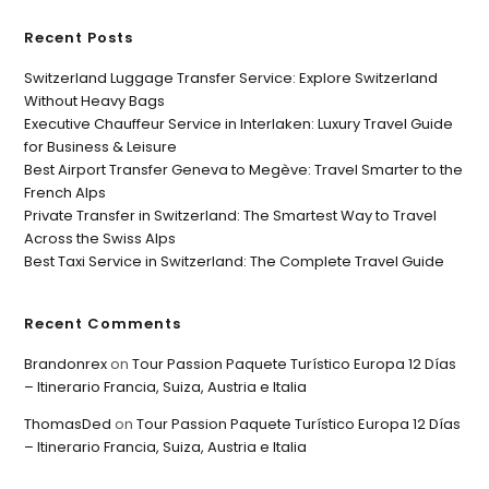
Recent Posts
Switzerland Luggage Transfer Service: Explore Switzerland
Without Heavy Bags
Executive Chauffeur Service in Interlaken: Luxury Travel Guide
for Business & Leisure
Best Airport Transfer Geneva to Megève: Travel Smarter to the
French Alps
Private Transfer in Switzerland: The Smartest Way to Travel
Across the Swiss Alps
Best Taxi Service in Switzerland: The Complete Travel Guide
Recent Comments
Brandonrex
on
Tour Passion Paquete Turístico Europa 12 Días
– Itinerario Francia, Suiza, Austria e Italia
ThomasDed
on
Tour Passion Paquete Turístico Europa 12 Días
– Itinerario Francia, Suiza, Austria e Italia