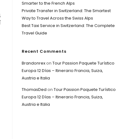
Smarter to the French Alps
Private Transfer in Switzerland: The Smartest
地
Way to Travel Across the Swiss Alps
阿
Best Taxi Service in Switzerland: The Complete
Travel Guide
Recent Comments
Brandonrex
on
Tour Passion Paquete Turístico
Europa 12 Días – Itinerario Francia, Suiza,
Austria e Italia
ThomasDed
on
Tour Passion Paquete Turístico
Europa 12 Días – Itinerario Francia, Suiza,
Austria e Italia