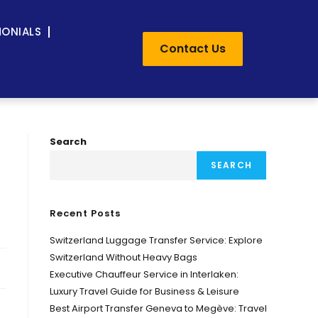
MONIALS
Contact Us
Search
SEARCH
Recent Posts
Switzerland Luggage Transfer Service: Explore
Switzerland Without Heavy Bags
Executive Chauffeur Service in Interlaken:
Luxury Travel Guide for Business & Leisure
Best Airport Transfer Geneva to Megève: Travel