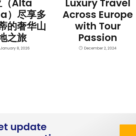
（Alta
Luxury Travel
dia）尽享多
Across Europe
蒂的奢华山
with Tour
地之旅
Passion
January 8, 2026
December 2, 2024
get update