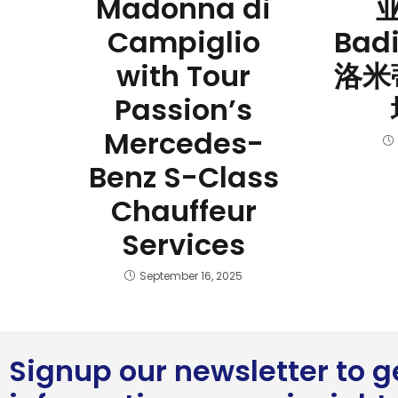
Madonna di
亚
Campiglio
Ba
with Tour
洛米
Passion’s
Mercedes-
Benz S-Class
Chauffeur
Services
September 16, 2025
Signup our newsletter to 