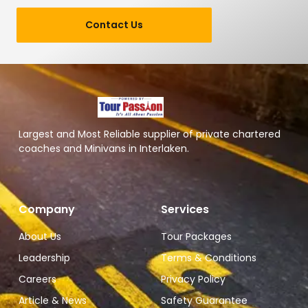
Contact Us
Largest and Most Reliable supplier of private chartered
coaches and Minivans in Interlaken.
Company
Services
About Us
Tour Packages
Leadership
Terms & Conditions
Careers
Privacy Policy
Article & News
Safety Guarantee