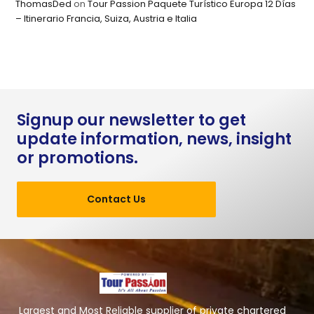
ThomasDed
on
Tour Passion Paquete Turístico Europa 12 Días
– Itinerario Francia, Suiza, Austria e Italia
Signup our newsletter to get
update information, news, insight
or promotions.
Contact Us
Largest and Most Reliable supplier of private chartered