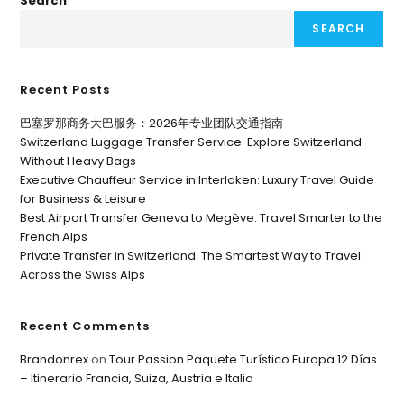
Search
SEARCH
Recent Posts
巴塞罗那商务大巴服务：2026年专业团队交通指南
Switzerland Luggage Transfer Service: Explore Switzerland
Without Heavy Bags
Executive Chauffeur Service in Interlaken: Luxury Travel Guide
for Business & Leisure
Best Airport Transfer Geneva to Megève: Travel Smarter to the
French Alps
Private Transfer in Switzerland: The Smartest Way to Travel
Across the Swiss Alps
Recent Comments
Brandonrex
on
Tour Passion Paquete Turístico Europa 12 Días
– Itinerario Francia, Suiza, Austria e Italia