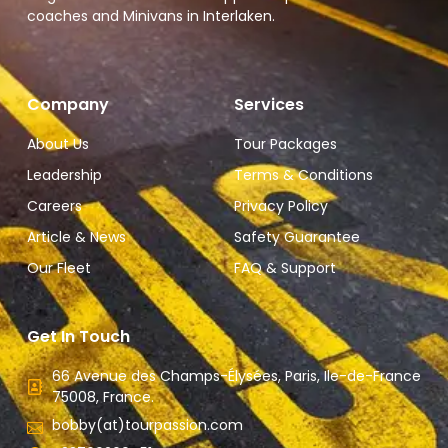
coaches and Minivans in Interlaken.
Company
Services
About Us
Tour Packages
Leadership
Terms & Conditions
Careers
Privacy Policy
Article & News
Safety Guarantee
Our Fleet
FAQ & Support
Get In Touch
66 Avenue des Champs-Élysées, Paris, Ile-de-France
75008, France.
bobby(at)tourpassion.com