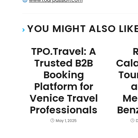
www.tourpassion.com
YOU MIGHT ALSO LIK
TPO.Travel: A
Trusted B2B
Cala
Booking
Tou
Platform for
a
Venice Travel
Me
Professionals
Benz
May 1, 2025