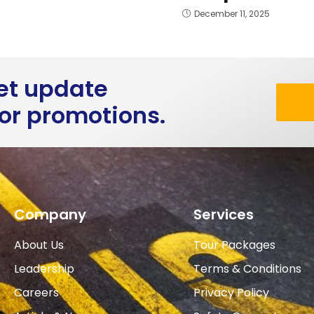
December 11, 2025
get update
 or promotions.
Company
Services
About Us
Tour Packages
Leadership
Terms & Conditions
Careers
Privacy Policy