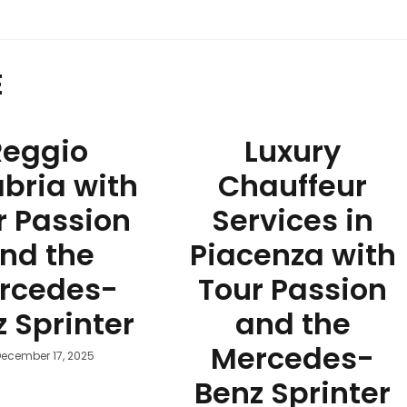
E
Reggio
Luxury
bria with
Chauffeur
r Passion
Services in
nd the
Piacenza with
rcedes-
Tour Passion
 Sprinter
and the
Mercedes-
December 17, 2025
Benz Sprinter