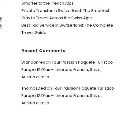
Smarter to the French Alps
Private Transfer in Switzerland: The Smartest
Way to Travel Across the Swiss Alps
便
Best Taxi Service in Switzerland: The Complete
地
Travel Guide
Recent Comments
Brandonrex
on
Tour Passion Paquete Turístico
Europa 12 Días – Itinerario Francia, Suiza,
Austria e Italia
ThomasDed
on
Tour Passion Paquete Turístico
Europa 12 Días – Itinerario Francia, Suiza,
Austria e Italia