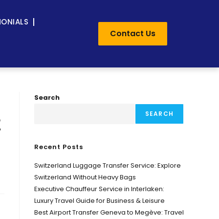
MONIALS
Contact Us
Search
SEARCH
车
Recent Posts
Switzerland Luggage Transfer Service: Explore
Switzerland Without Heavy Bags
Executive Chauffeur Service in Interlaken:
Luxury Travel Guide for Business & Leisure
Best Airport Transfer Geneva to Megève: Travel