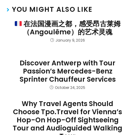
YOU MIGHT ALSO LIKE
在法国漫画之都，感受昂古莱姆
（Angoulême）的艺术灵魂
January 9, 2026
Discover Antwerp with Tour
Passion’s Mercedes-Benz
Sprinter Chauffeur Services
October 24, 2025
Why Travel Agents Should
Choose Tpo.Travel for Vienna’s
Hop-On Hop-Off Sightseeing
Tour and Audioguided Walking