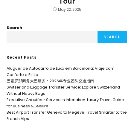
Tour
May 22, 2025
Search
SEARCH
Recent Posts
Aluguer de Autocarro de Luxo em Barcelona: Viaje com
Conforto e Estilo
巴塞罗那商务大巴服务：2026年专业团队交通指南
Switzerland Luggage Transfer Service: Explore Switzerland
Without Heavy Bags
Executive Chauffeur Service in Interlaken: Luxury Travel Guide
for Business & Leisure
Best Airport Transfer Geneva to Megève: Travel Smarter to the
French Alps