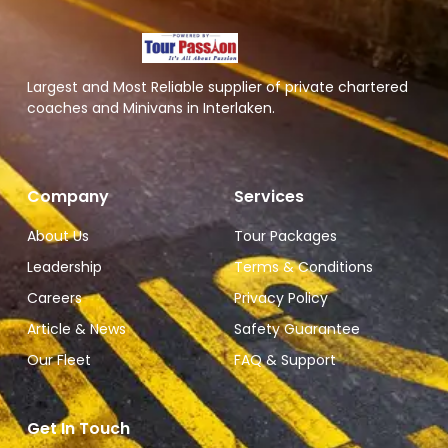
Largest and Most Reliable supplier of private chartered
coaches and Minivans in Interlaken.
Company
Services
About Us
Tour Packages
Leadership
Terms & Conditions
Careers
Privacy Policy
Article & News
Safety Guarantee
Our Fleet
FAQ & Support
Get In Touch