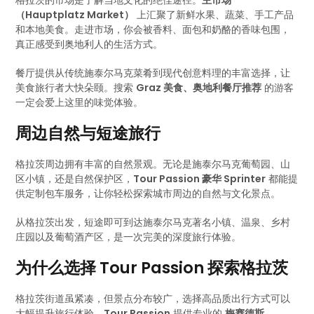
格拉茨的市场是了解当地文化的绝佳途径。
主市场
（Hauptplatz Market）
上汇聚了新鲜水果、蔬菜、手工产品
和本地美食。走进市场，你会被香料、面包和奶酪的香味包围，
真正感受到奥地利人的生活方式。
餐厅提供从传统施泰尔马克菜肴到现代创意料理的丰富选择，让
美食旅行者大快朵颐。搜索
Graz 美食、奥地利餐厅推荐
的游客
一定会爱上这里的味觉体验。
周边自然与短途旅行
格拉茨周边拥有丰富的自然景观。无论是施泰尔马克葡萄园、山
区小镇，还是自然保护区，
Tour Passion 豪华 Sprinter
都能提
供定制包车服务，让你轻松探索城市周边的自然与文化景点。
从格拉茨出发，短途即可到达施泰尔马克著名小镇、温泉、乡村
庄园以及葡萄酒产区，是一次完美的深度旅行体验。
为什么选择 Tour Passion 探索格拉茨
格拉茨街道虽紧凑，但景点分布较广，选择高品质出行方式可以
大幅提升旅行体验。
Tour Passion
提供专业的
梅赛德斯