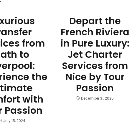
xurious
Depart the
ransfer
French Riviera
ices from
in Pure Luxury:
ath to
Jet Charter
verpool:
Services from
rience the
Nice by Tour
ltimate
Passion
fort with
December 31, 2025
r Passion
July 15, 2024