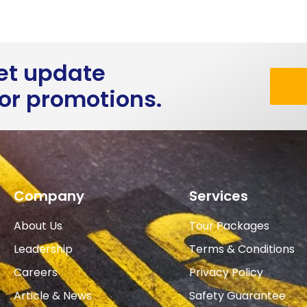
get update
 or promotions.
Company
Services
About Us
Tour Packages
Leadership
Terms & Conditions
Careers
Privacy Policy
Article & News
Safety Guarantee