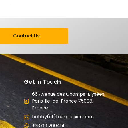
Contact Us
Get In Touch
66 Avenue des Champs-Élysées,
Paris, Ile-de-France 75008,
France.
bobby(at)tourpassion.com
+33766260451