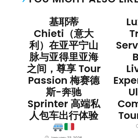
基耶蒂
Lu
Chieti（意大
T
利）在亚平宁山
Serv
脉与亚得里亚海
B
之间，尊享 Tour
Li
Passion 梅赛德
Expe
斯-奔驰
U
Sprinter 高端私
Com
人包车出行体验
Tou
January 23, 2026