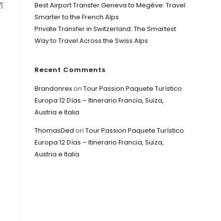
节
Best Airport Transfer Geneva to Megève: Travel
Smarter to the French Alps
Private Transfer in Switzerland: The Smartest
Way to Travel Across the Swiss Alps
Recent Comments
Brandonrex
on
Tour Passion Paquete Turístico
Europa 12 Días – Itinerario Francia, Suiza,
Austria e Italia
ThomasDed
on
Tour Passion Paquete Turístico
Europa 12 Días – Itinerario Francia, Suiza,
Austria e Italia