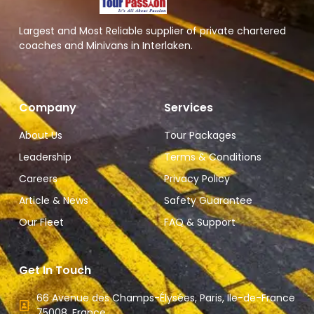
Largest and Most Reliable supplier of private chartered
coaches and Minivans in Interlaken.
Company
Services
About Us
Tour Packages
Leadership
Terms & Conditions
Careers
Privacy Policy
Article & News
Safety Guarantee
Our Fleet
FAQ & Support
Get In Touch
66 Avenue des Champs-Élysées, Paris, Ile-de-France
75008, France.