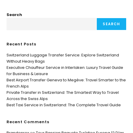
Search
SEARCH
Recent Posts
Switzerland Luggage Transfer Service: Explore Switzerland
Without Heavy Bags
Executive Chauffeur Service in Interlaken: Luxury Travel Guide
for Business & Leisure
Best Airport Transfer Geneva to Megève: Travel Smarter to the
French Alps
Private Transfer in Switzerland: The Smartest Way to Travel
Across the Swiss Alps
Best Taxi Service in Switzerland: The Complete Travel Guide
Recent Comments
Brandonrex
on
Tour Passion Paquete Turístico Europa 12 Días