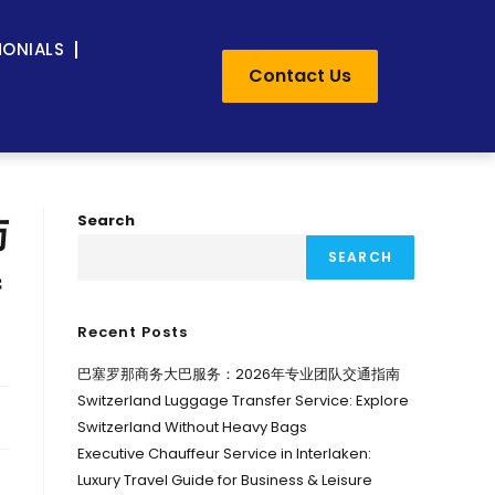
MONIALS
Contact Us
与
Search
SEARCH
特
Recent Posts
巴塞罗那商务大巴服务：2026年专业团队交通指南
Switzerland Luggage Transfer Service: Explore
Switzerland Without Heavy Bags
Executive Chauffeur Service in Interlaken:
Luxury Travel Guide for Business & Leisure