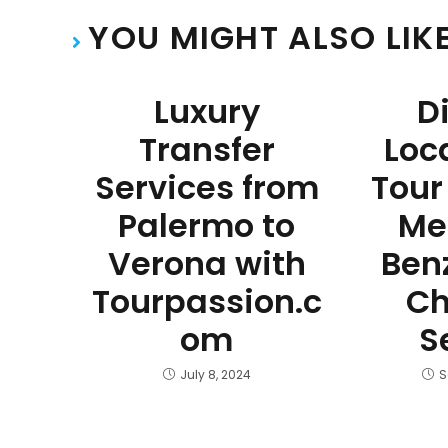
YOU MIGHT ALSO LIK
Luxury
D
Transfer
Loc
Services from
Tour
Palermo to
Me
Verona with
Ben
Tourpassion.c
Ch
om
S
July 8, 2024
S