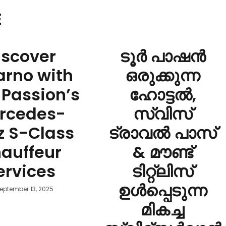
E
iscover
ടൂർ പാഷൻ
arno with
ഒരുക്കുന്ന
 Passion’s
ഹോട്ടൽ,
rcedes-
സ്വിസ്
z S-Class
ട്രാവൽ പാസ്
auffeur
& മൗണ്ട്
ervices
ടിറ്റ്ലിസ്
ഉൾപ്പെടുന്ന
eptember 13, 2025
മികച്ച