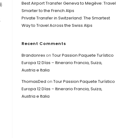
Best Airport Transfer Geneva to Megève: Travel
奏
Smarter to the French Alps
Private Transfer in Switzerland: The Smartest
服
Way to Travel Across the Swiss Alps
Recent Comments
Brandonrex
on
Tour Passion Paquete Turístico
Europa 12 Días – Itinerario Francia, Suiza,
Austria e Italia
ThomasDed
on
Tour Passion Paquete Turístico
Europa 12 Días – Itinerario Francia, Suiza,
Austria e Italia