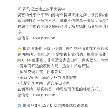
罗马涅土地上的平衡美学
切塞纳处于亚平宁山脉与亚得里亚海之间，既拥有内
塞纳理性而开放的性格。城市不依赖单一资源，而是
在城市与周边区域之间移动时，梅赛德斯·斯宾特所
序。
微信号：tourpassion
梅赛德斯·斯宾特：低调、理性与舒适并存的高端
在切塞纳，高端出行不需要被刻意强调。梅赛德斯·
纳 8–14 位乘客，非常适合家庭出行、商务团队、
• 宽敞而舒适的座椅布局，适合中长途行驶
• 恒温空调系统，四季皆宜
• 车载 Wi-Fi，满足商务与沟通需求
• 充足行李空间，适合多日停留
在切塞纳，斯宾特是一种理性而优雅的移动方式。
微信号：tourpassion
博洛尼亚机场至切塞纳的高端接送体验