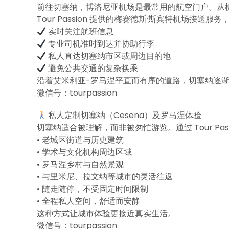
前往切塞纳，博洛尼亚机场是最常用的航空门户。从
Tour Passion 提供的梅赛德斯·斯宾特机场接
实时关注航班信息
专业司机准时到达并协助行李
私人直达切塞纳市区或周边目的地
避免公共交通的复杂换乘
沿着艾米利亚-罗马涅平直而有序的道路，切塞纳逐
微信号：tourpassion
私人定制切塞纳（Cesena）及罗马涅体验
切塞纳适合被理解，而非被匆忙游览。通过 Tour Pa
• 老城区街道与历史建筑
• 学术与文化机构周边区域
• 罗马涅乡村与自然景观
• 与里米尼、拉文纳等城市的灵活往返
• 随走随停，不受固定时间限制
• 全程私人空间，舒适而安静
这种方式让城市体验更接近真实生活。
微信号：tourpassion