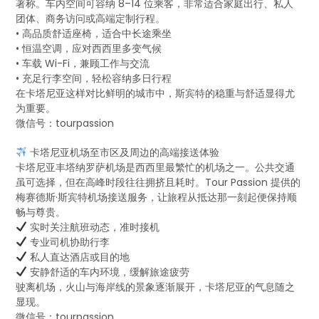
著称。车内空间可容纳 8–14 位乘客，非常适合家庭出行、私人
团体、商务访问或高端定制行程。
• 高品质舒适座椅，适合中长途乘坐
• 恒温空调，应对西西里多变气候
• 车载 Wi-Fi，兼顾工作与交流
• 充足行李空间，轻松容纳多日行程
在卡塔尼亚这样对比鲜明的城市中，斯宾特的稳重与舒适显得尤
为重要。
微信号：tourpassion
卡塔尼亚机场至市区及周边的高端接送体验
卡塔尼亚丰塔纳罗萨机场是西西里最繁忙的机场之一。公共交通
虽可选择，但在高峰时段往往拥挤且耗时。Tour Passion 提供的
梅赛德斯·斯宾特机场接送服务，让旅程从抵达那一刻起便保持顺
畅与尊贵。
实时关注航班动态，准时接机
专业司机协助行李
私人直达酒店或目的地
安静舒适的车内环境，缓解旅途疲劳
驶离机场，火山与海岸线的景象逐渐展开，卡塔尼亚的气息随之
显现。
微信号：tourpassion