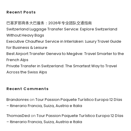
Recent Posts
巴塞罗那商务大巴服务：2026年专业团队交通指南
Switzerland Luggage Transfer Service: Explore Switzerland
Without Heavy Bags
Executive Chauffeur Service in Interlaken: Luxury Travel Guide
for Business & Leisure
Best Airport Transfer Geneva to Megève: Travel Smarter to the
French Alps
Private Transfer in Switzerland: The Smartest Way to Travel
Across the Swiss Alps
Recent Comments
Brandonrex
on
Tour Passion Paquete Turístico Europa 12 Días
– Itinerario Francia, Suiza, Austria e Italia
ThomasDed
on
Tour Passion Paquete Turístico Europa 12 Días
– Itinerario Francia, Suiza, Austria e Italia