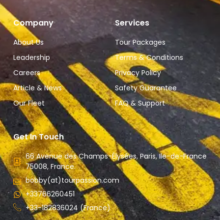
Company
Services
About Us
Tour Packages
Leadership
Terms & Conditions
Careers
Privacy Policy
Article & News
Safety Guarantee
Our Fleet
FAQ & Support
Get In Touch
66 Avenue des Champs-Élysées, Paris, Ile-de-France
75008, France.
bobby(at)tourpassion.com
+33766260451
+33-182836024 (France)