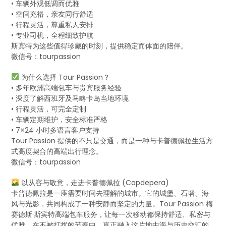
• 车辆外观低调而优雅
• 空间充裕，亲友同行舒适
• 行程灵活，尊重私人安排
• 专业司机，全程细致护航
斯宾特为这些值得珍藏的时刻，提供稳定而体面的陪伴。
微信号：tourpassion
为什么选择 Tour Passion？
• 多年欧洲高端包车与贵宾服务经验
• 深度了解西班牙及马略卡岛当地环境
• 行程灵活，可完全定制
• 车辆定期维护，安全标准严格
• 7×24 小时多语言客户支持
Tour Passion 提供的不只是交通，而是一种与卡普德佩拉生活方
式高度契合的高端出行理念。
微信号：tourpassion
以从容与敬意，走进卡普德佩拉 (Capdepera)
卡普德佩拉是一座需要时间去理解的城市。它的城堡、石墙、海
风与光影，共同构成了一种安静而坚定的力量。Tour Passion 梅
赛德斯·斯宾特高端包车服务，让每一次移动都保持舒适、私密与
优雅，在不被打扰的节奏中，真正融入这片地中海与历史交汇的