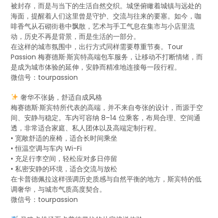
被封存，而是与当下的生活自然交织。城堡俯瞰着城镇与远处的
海面，提醒着人们这里曾是守护、交流与往来的要塞。如今，咖
啡香气从石砌街巷中飘散，艺术与手工气息在集市与小店里流
动，历史不再是背景，而是生活的一部分。
在这样的城市氛围中，出行方式同样需要尊重节奏。Tour
Passion 梅赛德斯·斯宾特高端包车服务，让移动不打断情绪，而
是成为城市体验的延伸，安静而精准地连接每一段行程。
微信号：tourpassion
奢华不张扬，舒适自成风格
梅赛德斯·斯宾特所代表的高端，并不来自夸张的设计，而源于空
间、安静与稳定。车内可容纳 8–14 位乘客，布局合理、空间通
透，非常适合家庭、私人团体以及高端定制行程。
• 宽敞舒适的座椅，适合长时间乘坐
• 恒温空调与车内 Wi-Fi
• 充足行李空间，轻松应对多日停留
• 私密安静的环境，适合交流与放松
在卡普德佩拉这样强调历史质感与自然平衡的地方，斯宾特的低
调奢华，与城市气质高度契合。
微信号：tourpassion