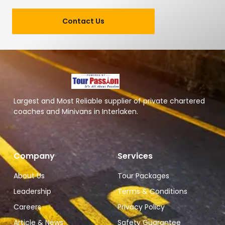
Contact Us
Largest and Most Reliable supplier of private chartered
coaches and Minivans in Interlaken.
Company
Services
About Us
Tour Packages
Leadership
Terms & Conditions
Careers
Privacy Policy
Article & News
Safety Guarantee