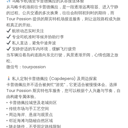
马略卡机场至卡普德佩拉的从容接送体验
从马略卡机场前往卡普德佩拉，是一段逐渐远离喧嚣、进入宁静
的过程。公共交通的多次换乘，往往会削弱初到时的期待，而
Tour Passion 提供的斯宾特机场接送服务，则让这段路程成为旅
程真正的开始。
航班动态实时关注
专业司机准时等候并协助行李
私人直达，避免中途奔波
安静舒适的车内环境，缓解飞行疲劳
当车辆沿着岛屿道路向东北行驶，风景逐渐开阔，心情也随之放
松。
微信号：tourpassion
私人定制卡普德佩拉 (Capdepera) 及周边探索
卡普德佩拉并不适合被匆忙“游览”，它更适合被慢慢体会。选择
Tour Passion 斯宾特包车服务，您可以根据个人兴趣与节奏，自
由构建专属体验。
• 卡普德佩拉城堡及老城街区
• 传统市场与手工艺空间
• 周边海岸、悬崖与观景点
• 邻近海滩与隐秘自然区域
• 随走随停，不受固定路线限制