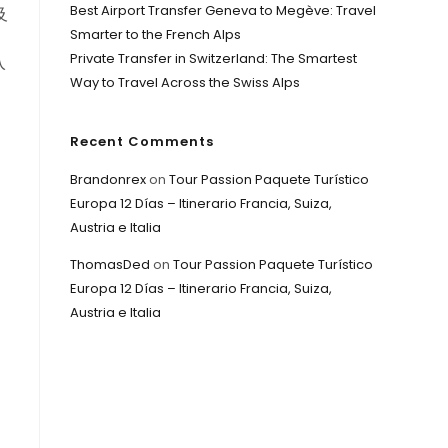
Best Airport Transfer Geneva to Megève: Travel
及
Smarter to the French Alps
。
Private Transfer in Switzerland: The Smartest
入
Way to Travel Across the Swiss Alps
Recent Comments
Brandonrex
on
Tour Passion Paquete Turístico
Europa 12 Días – Itinerario Francia, Suiza,
Austria e Italia
ThomasDed
on
Tour Passion Paquete Turístico
Europa 12 Días – Itinerario Francia, Suiza,
Austria e Italia