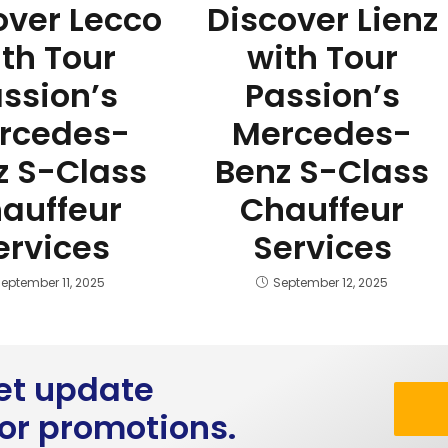
over Lecco
Discover Lienz
th Tour
with Tour
ssion’s
Passion’s
rcedes-
Mercedes-
z S-Class
Benz S-Class
auffeur
Chauffeur
ervices
Services
eptember 11, 2025
September 12, 2025
get update
 or promotions.