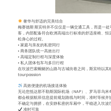
奢华与舒适的完美结合
梅赛德斯·斯宾特并不仅仅是一辆交通工具，而是一处可
客，内部配备符合欧洲高端出行标准的舒适座椅、恒温
松身心的过程。
• 家庭与亲友的私密同行
• 商务团队统一高效出行
• 高端定制行程与深度体验
• 私人团体包车与多日行程
在坎波巴索蜿蜒的山路与古城街巷之间，斯宾特以其
tourpassion
高效便捷的机场接送体验
无论您抵达那不勒斯国际机场（NAP）、罗马菲乌米奇诺机
都会根据航班信息提前规划路线与时间，准时等候并
不确定与拥挤，在安静私密的车厢中，平稳进入坎波
准时可靠