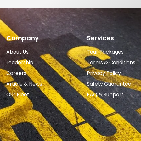
Company
Services
About Us
Tour Packages
Leadership
Terms & Conditions
Careers
Privacy Policy
Article & News
Safety Guarantee
Our Fleet
FAQ & Support