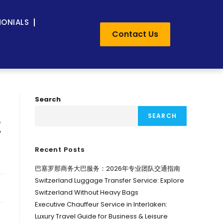
MONIALS
Contact Us
Search
SEARCH
车
Recent Posts
巴塞罗那商务大巴服务：2026年专业团队交通指南
Switzerland Luggage Transfer Service: Explore
Switzerland Without Heavy Bags
Executive Chauffeur Service in Interlaken:
Luxury Travel Guide for Business & Leisure