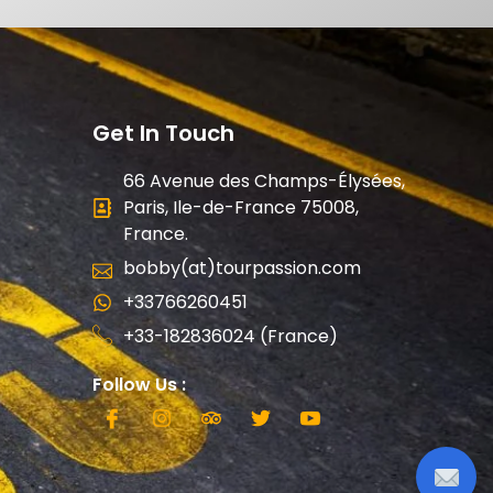
Get In Touch
66 Avenue des Champs-Élysées,
Paris, Ile-de-France 75008,
France.
bobby(at)tourpassion.com
+33766260451
+33-182836024 (France)
Follow Us :