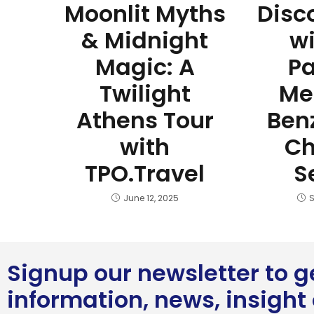
Moonlit Myths
Disc
& Midnight
wi
Magic: A
Pa
Twilight
Me
Athens Tour
Ben
with
Ch
TPO.Travel
S
June 12, 2025
S
Signup our newsletter to 
information, news, insight