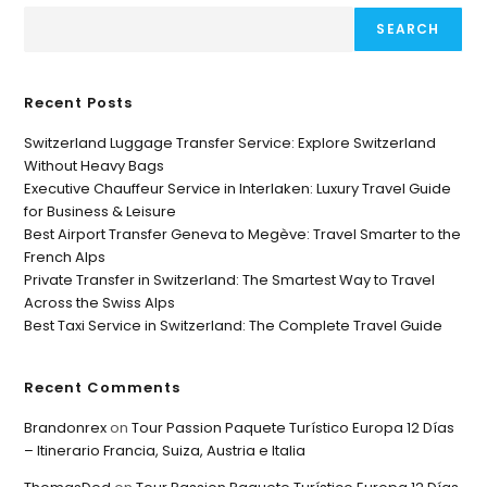
SEARCH
Recent Posts
Switzerland Luggage Transfer Service: Explore Switzerland
Without Heavy Bags
Executive Chauffeur Service in Interlaken: Luxury Travel Guide
for Business & Leisure
Best Airport Transfer Geneva to Megève: Travel Smarter to the
French Alps
Private Transfer in Switzerland: The Smartest Way to Travel
Across the Swiss Alps
Best Taxi Service in Switzerland: The Complete Travel Guide
Recent Comments
Brandonrex
on
Tour Passion Paquete Turístico Europa 12 Días
– Itinerario Francia, Suiza, Austria e Italia