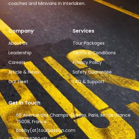
coaches and Minivans in Interlaken.
Company
Services
About Us
Tour Packages
Leadership
Terms & Conditions
Careers
Privacy Policy
Article & News
Safety Guarantee
Our Fleet
FAQ & Support
Get In Touch
66 Avenue des Champs-Élysées, Paris, Ile-de-France
75008, France.
bobby(at)tourpassion.com