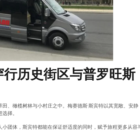
穿行历史街区与普罗旺斯
草田、橄榄树林与小村庄之中。梅赛德斯·斯宾特以其宽敞、安静
想选择。
人小团体，斯宾特都能在保证舒适度的同时，赋予旅程更多从容