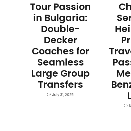
Tour Passion
Ch
in Bulgaria:
Se
Double-
Hei
Decker
P
Coaches for
Trav
Seamless
Pas
Large Group
Me
Transfers
Benz
July 31, 2025
N