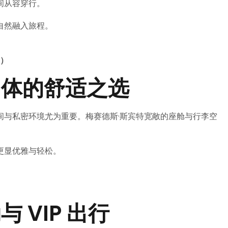
间从容穿行。
自然融入旅程。
n）
团体的舒适之选
间与私密环境尤为重要。梅赛德斯·斯宾特宽敞的座舱与行李空
更显优雅与轻松。
 VIP 出行