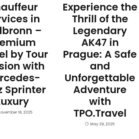
auffeur
Experience the
rvices in
Thrill of the
lbronn –
Legendary
remium
AK47 in
el by Tour
Prague: A Safe
sion with
and
rcedes-
Unforgettable
 Sprinter
Adventure
Luxury
with
TPO.Travel
ovember 18, 2025
May 29, 2025