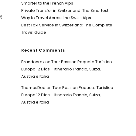
Smarter to the French Alps
Private Transfer in Switzerland: The Smartest
息
Way to Travel Across the Swiss Alps
Best Taxi Service in Switzerland: The Complete
Travel Guide
Recent Comments
Brandonrex
on
Tour Passion Paquete Turístico
Europa 12 Días – Itinerario Francia, Suiza,
Austria e Italia
ThomasDed
on
Tour Passion Paquete Turístico
Europa 12 Días – Itinerario Francia, Suiza,
Austria e Italia