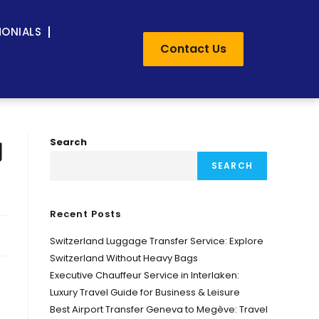
MONIALS
Contact Us
的
Search
SEARCH
Recent Posts
Switzerland Luggage Transfer Service: Explore
Switzerland Without Heavy Bags
Executive Chauffeur Service in Interlaken:
Luxury Travel Guide for Business & Leisure
Best Airport Transfer Geneva to Megève: Travel