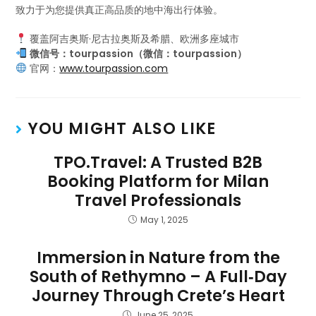
致力于为您提供真正高品质的地中海出行体验。
覆盖阿吉奥斯·尼古拉奥斯及希腊、欧洲多座城市
微信号：tourpassion（微信：tourpassion）
官网：
www.tourpassion.com
YOU MIGHT ALSO LIKE
TPO.Travel: A Trusted B2B
Booking Platform for Milan
Travel Professionals
May 1, 2025
Immersion in Nature from the
South of Rethymno – A Full‑Day
Journey Through Crete’s Heart
June 25, 2025