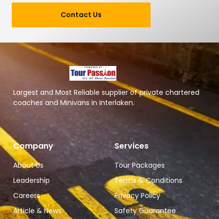
Contact Us
Largest and Most Reliable supplier of private chartered
coaches and Minivans in Interlaken.
Company
Services
About Us
Tour Packages
Leadership
Terms & Conditions
Careers
Privacy Policy
Article & News
Safety Guarantee