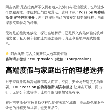
阿吉奥斯·尼古拉奥斯不仅拥有迷人的港口与湖泊景观，也靠近多
个隐秘海滩、传统村庄与自然景点。选择
Tour Passion 梅赛德
斯·斯宾特包车服务
，您可以按照自己的节奏定制专属行程，自由
探索克里特岛的精华。
无论是前往海滩放松、探访当地餐厅，还是深入内陆体验传统希
腊文化，私人包车都能让您随走随停，真正享受地中海式慢生
活。
阿吉奥斯·尼古拉奥斯私人包车度假游
咨询请加微信：tourpassion（微信：tourpassion）
高端度假与家庭出行的理想选择
对于家庭旅客与高端度假客人而言，空间、安全与舒适度尤为重
要。
Tour Passion 的梅赛德斯·斯宾特服务
让亲友可以一同出
行，无需分车或等待，让整个假期更加轻松有序。
在阿吉奥斯·尼古拉奥斯这样以度假著称的城市，高品质包车服务
让您的行程更加从容，也更显品位。