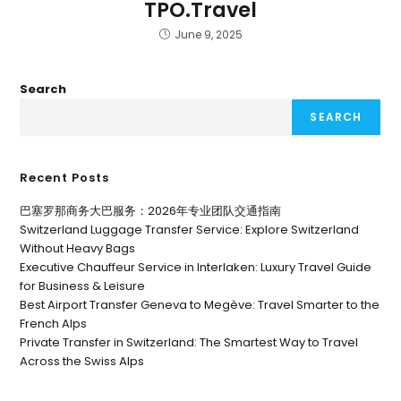
TPO.Travel
June 9, 2025
Search
SEARCH
Recent Posts
巴塞罗那商务大巴服务：2026年专业团队交通指南
Switzerland Luggage Transfer Service: Explore Switzerland
Without Heavy Bags
Executive Chauffeur Service in Interlaken: Luxury Travel Guide
for Business & Leisure
Best Airport Transfer Geneva to Megève: Travel Smarter to the
French Alps
Private Transfer in Switzerland: The Smartest Way to Travel
Across the Swiss Alps