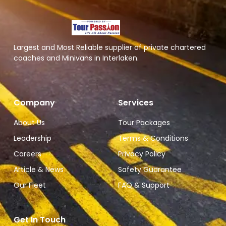
Largest and Most Reliable supplier of private chartered
coaches and Minivans in Interlaken.
Company
Services
About Us
Tour Packages
Leadership
Terms & Conditions
Careers
Privacy Policy
Article & News
Safety Guarantee
Our Fleet
FAQ & Support
Get In Touch