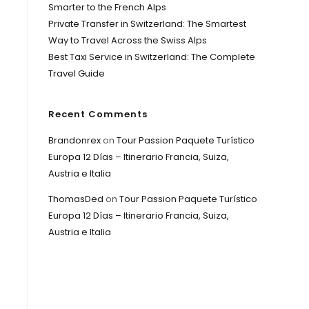
Smarter to the French Alps
Private Transfer in Switzerland: The Smartest
Way to Travel Across the Swiss Alps
Best Taxi Service in Switzerland: The Complete
Travel Guide
Recent Comments
Brandonrex
on
Tour Passion Paquete Turístico
Europa 12 Días – Itinerario Francia, Suiza,
Austria e Italia
ThomasDed
on
Tour Passion Paquete Turístico
Europa 12 Días – Itinerario Francia, Suiza,
Austria e Italia