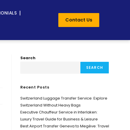
MONIALS
Contact Us
Search
SEARCH
Recent Posts
Switzerland Luggage Transfer Service: Explore
Switzerland Without Heavy Bags
Executive Chauffeur Service in Interlaken:
Luxury Travel Guide for Business & Leisure
Best Airport Transfer Geneva to Megève: Travel