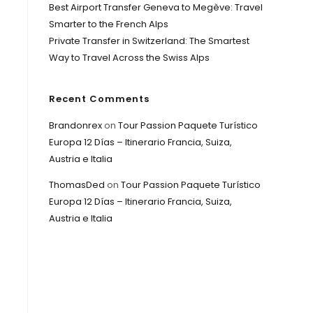
Best Airport Transfer Geneva to Megève: Travel
Smarter to the French Alps
Private Transfer in Switzerland: The Smartest
Way to Travel Across the Swiss Alps
Recent Comments
Brandonrex
on
Tour Passion Paquete Turístico
Europa 12 Días – Itinerario Francia, Suiza,
Austria e Italia
ThomasDed
on
Tour Passion Paquete Turístico
Europa 12 Días – Itinerario Francia, Suiza,
Austria e Italia