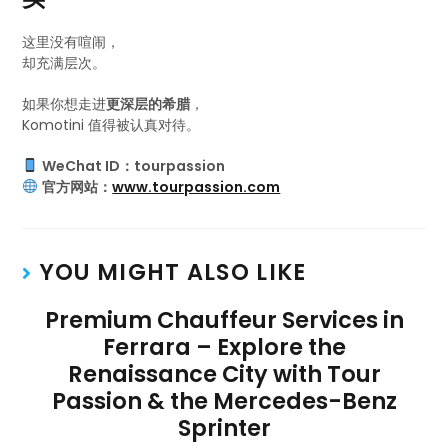
这里没有喧闹，
却充满层次。
如果你想走进
更深层的希腊
，
Komotini 值得被认真对待。
WeChat ID：tourpassion
官方网站：
www.tourpassion.com
YOU MIGHT ALSO LIKE
Premium Chauffeur Services in
Ferrara – Explore the
Renaissance City with Tour
Passion & the Mercedes-Benz
Sprinter