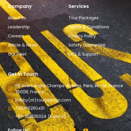
Company
Services
About Us
Tour Packages
Leadership
Terms & Conditions
Careers
Privacy Policy
Article & News
Safety Guarantee
Our Fleet
FAQ & Support
Get In Touch
66 Avenue des Champs-Élysées, Paris, Ile-de-France
75008, France.
bobby(at)tourpassion.com
+33766260451
+33-182836024 (France)
Follow Us :