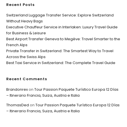
Recent Posts
Switzerland Luggage Transfer Service: Explore Switzerland
Without Heavy Bags
Executive Chauffeur Service in Interlaken: Luxury Travel Guide
for Business & Leisure
Best Airport Transfer Geneva to Megève: Travel Smarter to the
French Alps
Private Transfer in Switzerland: The Smartest Way to Travel
Across the Swiss Alps
Best Taxi Service in Switzerland: The Complete Travel Guide
Recent Comments
Brandonrex
on
Tour Passion Paquete Turístico Europa 12 Días
– Itinerario Francia, Suiza, Austria e Italia
ThomasDed
on
Tour Passion Paquete Turístico Europa 12 Días
– Itinerario Francia, Suiza, Austria e Italia