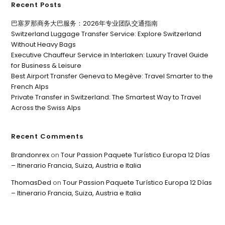
Recent Posts
巴塞罗那商务大巴服务：2026年专业团队交通指南
Switzerland Luggage Transfer Service: Explore Switzerland
Without Heavy Bags
Executive Chauffeur Service in Interlaken: Luxury Travel Guide
for Business & Leisure
Best Airport Transfer Geneva to Megève: Travel Smarter to the
French Alps
Private Transfer in Switzerland: The Smartest Way to Travel
Across the Swiss Alps
Recent Comments
Brandonrex
on
Tour Passion Paquete Turístico Europa 12 Días
– Itinerario Francia, Suiza, Austria e Italia
ThomasDed
on
Tour Passion Paquete Turístico Europa 12 Días
– Itinerario Francia, Suiza, Austria e Italia