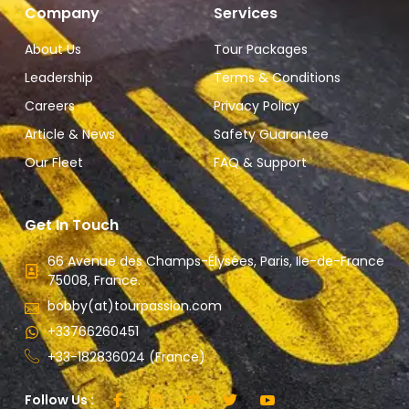
Company
Services
About Us
Tour Packages
Leadership
Terms & Conditions
Careers
Privacy Policy
Article & News
Safety Guarantee
Our Fleet
FAQ & Support
Get In Touch
66 Avenue des Champs-Élysées, Paris, Ile-de-France
75008, France.
bobby(at)tourpassion.com
+33766260451
+33-182836024 (France)
Follow Us :