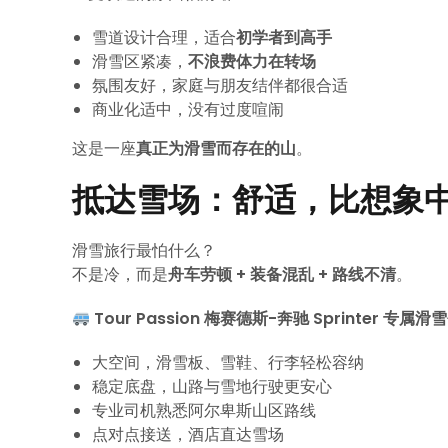
雪道设计合理，适合
初学者到高手
滑雪区紧凑，
不浪费体力在转场
氛围友好，家庭与朋友结伴都很合适
商业化适中，没有过度喧闹
这是一座
真正为滑雪而存在的山
。
抵达雪场：舒适，比想象
滑雪旅行最怕什么？
不是冷，而是
舟车劳顿 + 装备混乱 + 路线不清
。
Tour Passion 梅赛德斯-奔驰 Sprinter 专属
大空间，滑雪板、雪鞋、行李轻松容纳
稳定底盘，山路与雪地行驶更安心
专业司机熟悉阿尔卑斯山区路线
点对点接送，酒店直达雪场