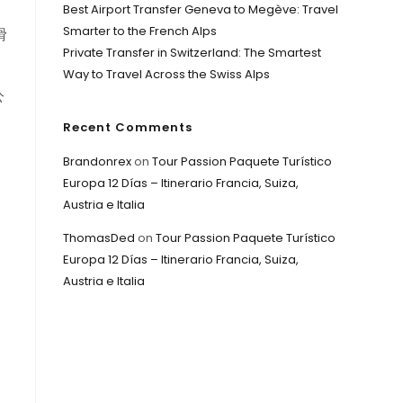
Best Airport Transfer Geneva to Megève: Travel
Smarter to the French Alps
滑
Private Transfer in Switzerland: The Smartest
Way to Travel Across the Swiss Alps
公
Recent Comments
Brandonrex
on
Tour Passion Paquete Turístico
Europa 12 Días – Itinerario Francia, Suiza,
Austria e Italia
ThomasDed
on
Tour Passion Paquete Turístico
Europa 12 Días – Itinerario Francia, Suiza,
Austria e Italia