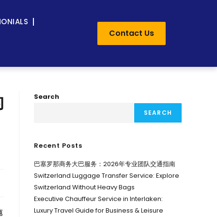
MONIALS
Contact Us
的
Search
SEARCH
Recent Posts
巴塞罗那商务大巴服务：2026年专业团队交通指南
Switzerland Luggage Transfer Service: Explore
Switzerland Without Heavy Bags
Executive Chauffeur Service in Interlaken:
Luxury Travel Guide for Business & Leisure
施