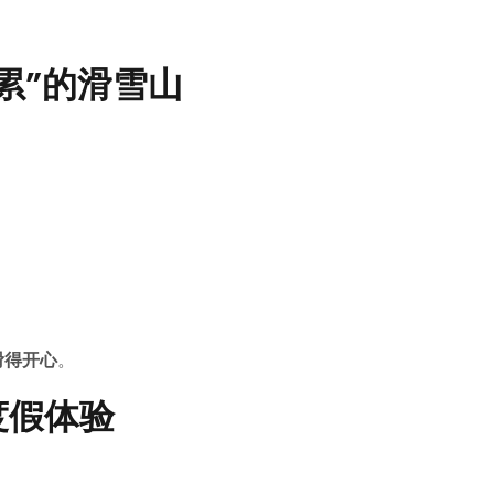
累”的滑雪山
滑得开心
。
度假体验