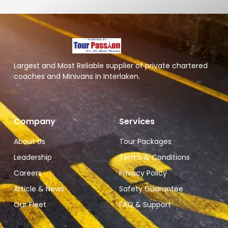
Largest and Most Reliable supplier of private chartered
coaches and Minivans in Interlaken.
Company
Services
About Us
Tour Packages
Leadership
Terms & Conditions
Careers
Privacy Policy
Article & News
Safety Guarantee
Our Fleet
FAQ & Support