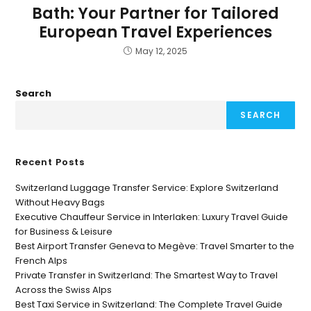
Bath: Your Partner for Tailored
European Travel Experiences
May 12, 2025
Search
SEARCH
Recent Posts
Switzerland Luggage Transfer Service: Explore Switzerland
Without Heavy Bags
Executive Chauffeur Service in Interlaken: Luxury Travel Guide
for Business & Leisure
Best Airport Transfer Geneva to Megève: Travel Smarter to the
French Alps
Private Transfer in Switzerland: The Smartest Way to Travel
Across the Swiss Alps
Best Taxi Service in Switzerland: The Complete Travel Guide