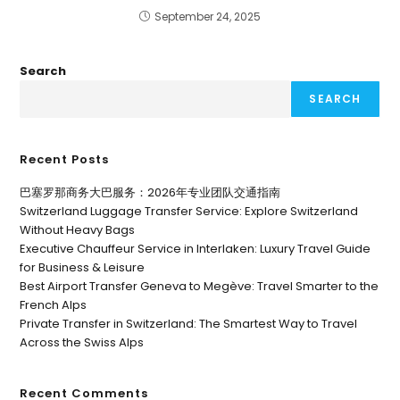
September 24, 2025
Search
SEARCH
Recent Posts
巴塞罗那商务大巴服务：2026年专业团队交通指南
Switzerland Luggage Transfer Service: Explore Switzerland
Without Heavy Bags
Executive Chauffeur Service in Interlaken: Luxury Travel Guide
for Business & Leisure
Best Airport Transfer Geneva to Megève: Travel Smarter to the
French Alps
Private Transfer in Switzerland: The Smartest Way to Travel
Across the Swiss Alps
Recent Comments