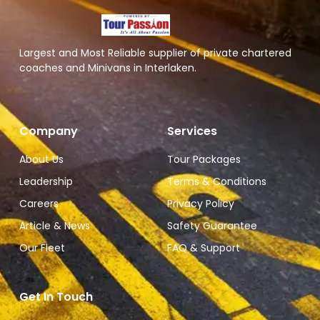
Largest and Most Reliable supplier of private chartered
coaches and Minivans in Interlaken.
Company
Services
About Us
Tour Packages
Leadership
Terms & Conditions
Careers
Privacy Policy
Article & News
Safety Guarantee
Our Fleet
FAQ & Support
Get In Touch