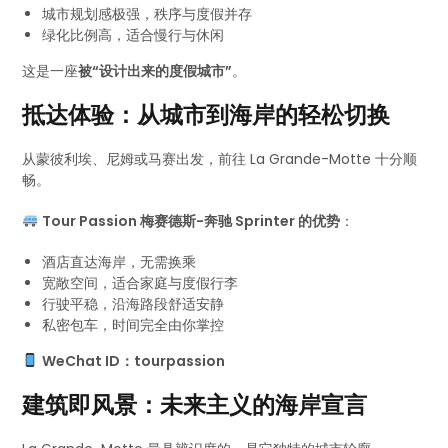
城市规划感极强，秩序与度假并存
绿化比例高，适合慢行与休闲
这是一座
被“设计出来的度假城市”
。
抵达体验：从城市到海岸的轻松切换
从蒙彼利埃、尼姆或马赛出发，前往 La Grande-Motte 十分顺
畅。
Tour Passion 梅赛德斯-奔驰 Sprinter 的优势
：
酒店直达海岸，无需换乘
宽敞空间，适合家庭与度假行李
行驶平稳，沿海路段舒适安静
私密包车，时间完全由你掌控
WeChat ID：tourpassion
建筑即风景：未来主义的海岸宣言