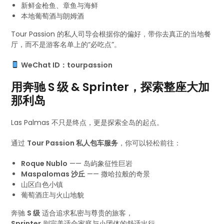
新鲜金枪鱼、章鱼与海鲜
本地葡萄酒与朗姆酒
Tour Passion 的私人司导会根据你的偏好，带你去真正的当地餐
厅，而不是游客名单上的“必吃点”。
WeChat ID：tourpassion
用奔驰 S 级 & Sprinter，探索整座大加
那利岛
Las Palmas 不只是终点，更是探索全岛的起点。
通过
Tour Passion 私人包车服务
，你可以轻松前往：
Roque Nublo
—— 岛屿象征性巨岩
Maspalomas 沙丘
—— 撒哈拉般的奇景
山区白色小镇
葡萄酒庄与火山地貌
奔驰
S 级
适合追求私密与尊贵的旅客，
Sprinter
则完美适合家庭与小团体的舒适出行。