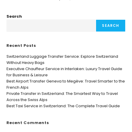
Search
SEARCH
Recent Posts
Switzerland Luggage Transfer Service: Explore Switzerland
Without Heavy Bags
Executive Chauffeur Service in Interlaken: Luxury Travel Guide
for Business & Leisure
Best Airport Transfer Geneva to Megève: Travel Smarter to the
French Alps
Private Transfer in Switzerland: The Smartest Way to Travel
Across the Swiss Alps
Best Taxi Service in Switzerland: The Complete Travel Guide
Recent Comments