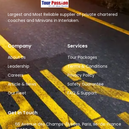
Largest and Most Reliable supplier of private chartered
coaches and Minivans in Interlaken.
Company
Services
About Us
Tour Packages
Leadership
Terms & Conditions
Careers
Privacy Policy
Article & News
Safety Guarantee
Our Fleet
FAQ & Support
Get In Touch
66 Avenue des Champs-Élysées, Paris, Ile-de-France