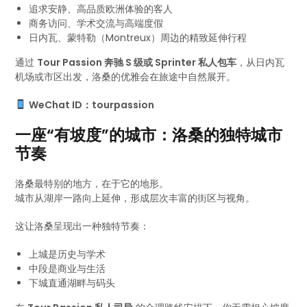
追求安静、高品质欧洲体验的客人
商务访问、学术交流与高端度假
日内瓦、蒙特勒（Montreux）周边的精致延伸行程
通过
Tour Passion 奔驰 S 级或 Sprinter 私人包车
，从日内瓦
机场或市区出发，洛桑的优雅会在旅途中自然展开。
WeChat ID：tourpassion
一座“有坡度”的城市：洛桑的独特城市
节奏
洛桑最特别的地方，在于它的地形。
城市从湖岸一路向上延伸，形成层次丰富的街区与视角。
这让洛桑呈现出一种独特节奏：
上城是历史与学术
中段是商业与生活
下城直通湖畔与码头