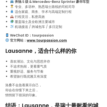
奔驰 S 级 & Mercedes-Benz Sprinter 豪华车型
专业、多语种、熟悉瑞士路线的司机司导
适合家庭、商务、学术与高端定制行程
行程灵活，私密高效
覆盖瑞士及全欧洲主要城市
机场接送 / 跨城包车 / 多日定制
WeChat ID：tourpassion
官方网站：
www.tourpassion.com
Lausanne，适合什么样的你
喜欢湖泊、文化与思想并存
不追求热闹，更看重气质
重视舒适、服务与节奏
希望旅行既优雅又有深度
洛桑不会急着展示自己，
却会在你慢下来之后，
悄悄留下很深的印象。
结语：Lausanne，是瑞士最耐看的城