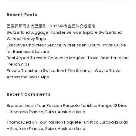
Recent Posts
巴塞罗那商务大巴服务：2026年专业团队交通指南
Switzerland Luggage Transfer Service: Explore Switzerland
Without Heavy Bags
Executive Chauffeur Service in Interlaken: Luxury Travel Guide
for Business & Leisure
Best Airport Transfer Geneva to Megève: Travel Smarter to the
French Alps
Private Transfer in Switzerland: The Smartest Way to Travel
Across the Swiss Alps
Recent Comments
Brandonrex
on
Tour Passion Paquete Turístico Europa 12 Días
– Itinerario Francia, Suiza, Austria e Italia
ThomasDed
on
Tour Passion Paquete Turístico Europa 12 Días
– Itinerario Francia, Suiza, Austria e Italia