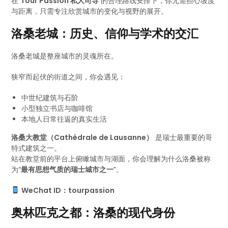
在
Tour Passion 私人司导
的合理路线安排下，你无需担心坡度
与距离，只需专注欣赏城市的变化与视野的展开。
洛桑老城：历史、信仰与学术的交汇
洛桑老城是整座城市的灵魂所在。
狭窄而起伏的街道之间，你会遇见：
中世纪建筑与石阶
小型独立书店与咖啡馆
本地人日常往返的真实生活
洛桑大教堂（Cathédrale de Lausanne）
是瑞士最重要的哥
特式建筑之一。
站在教堂前的平台上俯瞰城市与湖面，你会理解为什么洛桑被称
为“
最有思想气质的瑞士城市之一
”。
WeChat ID：tourpassion
奥林匹克之都：洛桑的现代身份