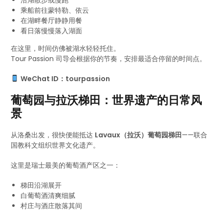
沿湖散步或慢跑
乘船前往蒙特勒、依云
在湖畔餐厅静静用餐
看日落慢慢落入湖面
在这里，时间仿佛被湖水轻轻托住。
Tour Passion 司导会根据你的节奏，安排最适合停留的时间点。
WeChat ID：tourpassion
葡萄园与拉沃梯田：世界遗产的日常风
景
从洛桑出发，很快便能抵达
Lavaux（拉沃）葡萄园梯田
——联合
国教科文组织世界文化遗产。
这里是瑞士最美的葡萄酒产区之一：
梯田沿湖展开
白葡萄酒清爽细腻
村庄与酒庄散落其间