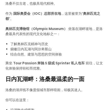
洛桑不仅古老，也极具现代精神。
作为
国际奥委会（IOC）总部所在地
，这里被誉为“
奥林匹克之
都
”。
奥林匹克博物馆（Olympic Museum）
坐落在湖畔坡地，是洛
桑最具代表性的现代文化地标之一：
了解奥林匹克精神与历史
俯瞰日内瓦湖与阿尔卑斯山
结合自然、建筑与思想的空间体验
乘坐
Tour Passion 奔驰 S 级或 Sprinter 私人包车
前往，让文
化体验保持轻松而优雅。
日内瓦湖畔：洛桑最温柔的一面
洛桑的湖岸线不像度假城市那样喧闹，却极其迷人。
你可以在这里：