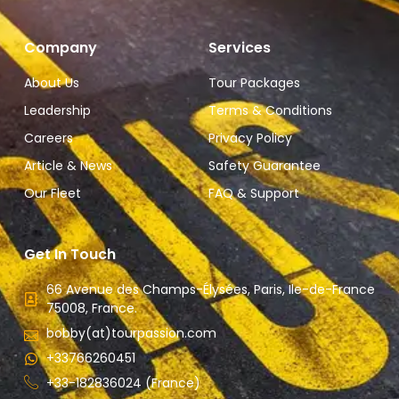
Company
Services
About Us
Tour Packages
Leadership
Terms & Conditions
Careers
Privacy Policy
Article & News
Safety Guarantee
Our Fleet
FAQ & Support
Get In Touch
66 Avenue des Champs-Élysées, Paris, Ile-de-France
75008, France.
bobby(at)tourpassion.com
+33766260451
+33-182836024 (France)