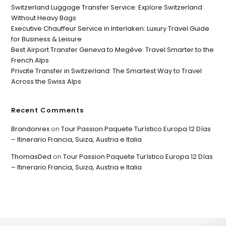
Switzerland Luggage Transfer Service: Explore Switzerland
Without Heavy Bags
Executive Chauffeur Service in Interlaken: Luxury Travel Guide
for Business & Leisure
Best Airport Transfer Geneva to Megève: Travel Smarter to the
French Alps
Private Transfer in Switzerland: The Smartest Way to Travel
Across the Swiss Alps
Recent Comments
Brandonrex
on
Tour Passion Paquete Turístico Europa 12 Días
– Itinerario Francia, Suiza, Austria e Italia
ThomasDed
on
Tour Passion Paquete Turístico Europa 12 Días
– Itinerario Francia, Suiza, Austria e Italia