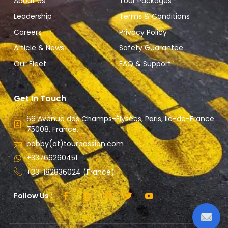
About Us
Tour Packages
Leadership
Terms & Conditions
Careers
Privacy Policy
Article & News
Safety Guarantee
Our Fleet
FAQ & Support
Get In Touch
66 Avenue des Champs-Élysées, Paris, Ile-de-France
75008, France.
bobby(at)tourpassion.com
+33766260451
+33-182836024 (France)
Follow Us :