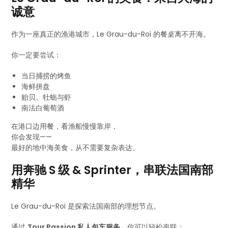
诚意
作为一座真正的渔港城市，Le Grau-du-Roi 的餐桌离不开海。
你一定要尝试：
当日捕捞的烤鱼
海鲜拼盘
贻贝、牡蛎与虾
南法白葡萄酒
在港口边用餐，看渔船慢慢靠岸，
你会发现——
最好的地中海美食，从不需要复杂表达。
用奔驰 S 级 & Sprinter，串联法国南部
精华
Le Grau-du-Roi 是探索法国南部的理想节点。
通过
Tour Passion 私人包车服务
，你可以轻松串联：