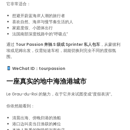
它非常适合：
想避开蔚蓝海岸人潮的旅行者
喜欢自然、海岸与慢节奏生活的人
家庭度假、小团体出行
法国南部深度线路中的“呼吸点”
通过
Tour Passion 奔驰 S 级或 Sprinter 私人包车
，从蒙彼利
埃或尼姆出发，仅需短途车程，就能切换到完全不同的度假氛
围。
WeChat ID：tourpassion
一座真实的地中海渔港城市
Le Grau-du-Roi 的魅力，在于它并未试图变成“度假表演”。
你依然能看到：
清晨出海、傍晚归港的渔船
港口边叫卖当日渔获的摊位