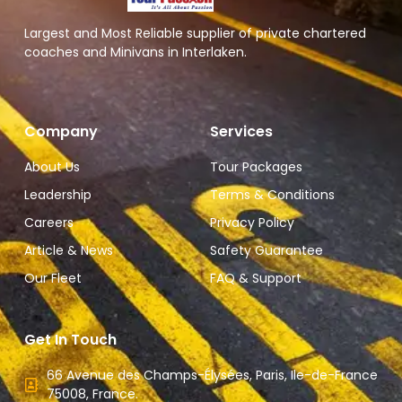
Largest and Most Reliable supplier of private chartered
coaches and Minivans in Interlaken.
Company
Services
About Us
Tour Packages
Leadership
Terms & Conditions
Careers
Privacy Policy
Article & News
Safety Guarantee
Our Fleet
FAQ & Support
Get In Touch
66 Avenue des Champs-Élysées, Paris, Ile-de-France
75008, France.