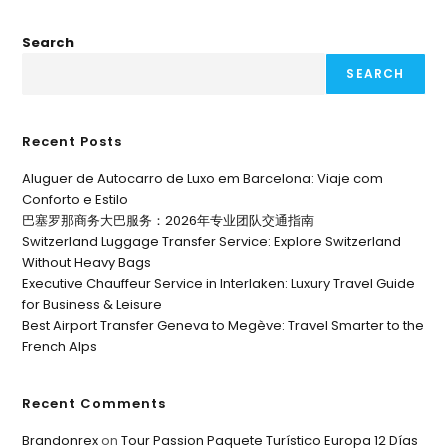
Search
SEARCH
Recent Posts
Aluguer de Autocarro de Luxo em Barcelona: Viaje com
Conforto e Estilo
巴塞罗那商务大巴服务：2026年专业团队交通指南
Switzerland Luggage Transfer Service: Explore Switzerland
Without Heavy Bags
Executive Chauffeur Service in Interlaken: Luxury Travel Guide
for Business & Leisure
Best Airport Transfer Geneva to Megève: Travel Smarter to the
French Alps
Recent Comments
Brandonrex
on
Tour Passion Paquete Turístico Europa 12 Días