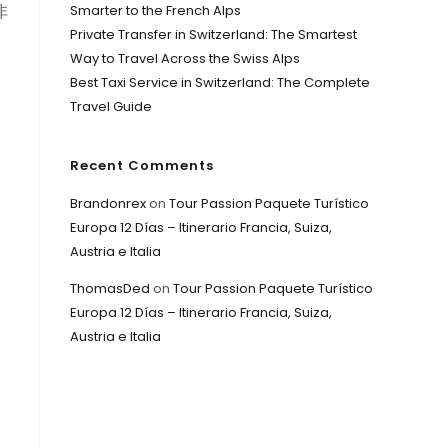
非
Smarter to the French Alps
Private Transfer in Switzerland: The Smartest
Way to Travel Across the Swiss Alps
Best Taxi Service in Switzerland: The Complete
Travel Guide
Recent Comments
Brandonrex
on
Tour Passion Paquete Turístico
Europa 12 Días – Itinerario Francia, Suiza,
Austria e Italia
ThomasDed
on
Tour Passion Paquete Turístico
Europa 12 Días – Itinerario Francia, Suiza,
Austria e Italia