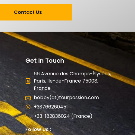
Contact Us
Get In Touch
66 Avenue des Champs-Élysées,
Paris, Ile-de-France 75008,
France.
bobby(at)tourpassion.com
+33766260451
+33-182836024 (France)
Follow Us :