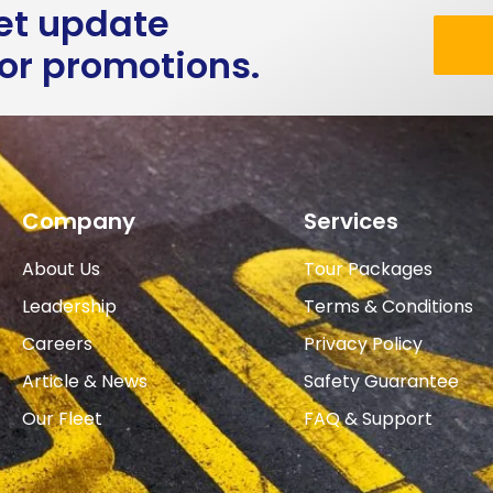
get update
 or promotions.
Company
Services
About Us
Tour Packages
Leadership
Terms & Conditions
Careers
Privacy Policy
Article & News
Safety Guarantee
Our Fleet
FAQ & Support