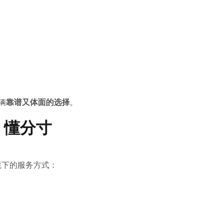
辆
靠谱又体面的选择
。
、懂分寸
境下的服务方式：