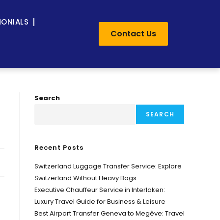
MONIALS
Contact Us
Search
SEARCH
Recent Posts
Switzerland Luggage Transfer Service: Explore
Switzerland Without Heavy Bags
Executive Chauffeur Service in Interlaken:
Luxury Travel Guide for Business & Leisure
Best Airport Transfer Geneva to Megève: Travel