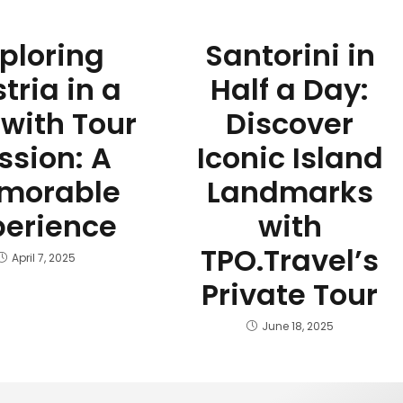
ploring
Santorini in
tria in a
Half a Day:
with Tour
Discover
ssion: A
Iconic Island
morable
Landmarks
perience
with
TPO.Travel’s
April 7, 2025
Private Tour
June 18, 2025