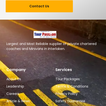
Contact Us
Largest and Most Reliable supplier of private chartered
coaches and Minivans in Interlaken.
Company
Services
About Us
Tour Packages
Leadership
Terms & Conditions
Careers
Privacy Policy
Article & News
Safety Guarantee