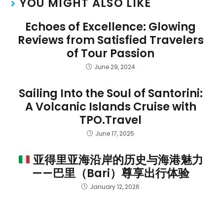
YOU MIGHT ALSO LIKE
Echoes of Excellence: Glowing
Reviews from Satisfied Travelers
of Tour Passion
June 29, 2024
Sailing Into the Soul of Santorini:
A Volcanic Islands Cruise with
TPO.Travel
June 17, 2025
亚得里亚海沿岸的历史与海港魅力
——巴里（Bari）尊享出行体验
January 12, 2026