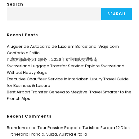
Search
SEARCH
Recent Posts
Aluguer de Autocarro de Luxo em Barcelona: Viaje com
Conforto e Estilo
巴塞罗那商务大巴服务：2026年专业团队交通指南
Switzerland Luggage Transfer Service: Explore Switzerland
Without Heavy Bags
Executive Chauffeur Service in Interlaken: Luxury Travel Guide
for Business & Leisure
Best Airport Transfer Geneva to Megève: Travel Smarter to the
French Alps
Recent Comments
Brandonrex
on
Tour Passion Paquete Turístico Europa 12 Días
– Itinerario Francia, Suiza, Austria e Italia