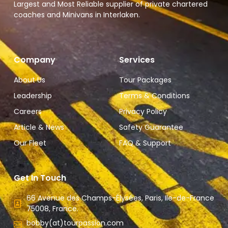
Largest and Most Reliable supplier of private chartered
coaches and Minivans in Interlaken.
Company
Services
About Us
Tour Packages
Leadership
Terms & Conditions
Careers
Privacy Policy
Article & News
Safety Guarantee
Our Fleet
FAQ & Support
Get In Touch
66 Avenue des Champs-Élysées, Paris, Ile-de-France
75008, France.
bobby(at)tourpassion.com