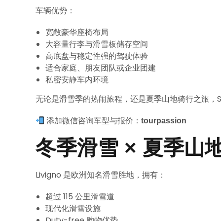
车辆优势：
宽敞豪华座椅布局
大容量行李与滑雪板储存空间
高底盘与稳定性强的驾驶体验
适合家庭、朋友团队或企业团建
私密安静车内环境
无论是滑雪季的热闹旅程，还是夏季山地骑行之旅，Spr
添加微信咨询车型与报价：
tourpassion
冬季滑雪 × 夏季
Livigno 是欧洲知名滑雪胜地，拥有：
超过 115 公里滑雪道
现代化滑雪设施
Duty-free 购物优势