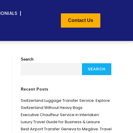
MONIALS
Contact Us
Search
SEARCH
Recent Posts
Switzerland Luggage Transfer Service: Explore
Switzerland Without Heavy Bags
Executive Chauffeur Service in Interlaken:
Luxury Travel Guide for Business & Leisure
；
Best Airport Transfer Geneva to Megève: Travel