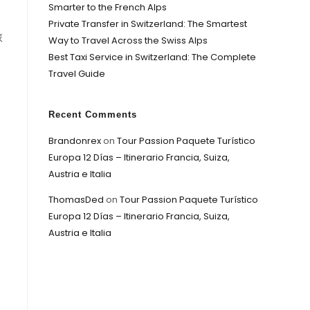
Smarter to the French Alps
Private Transfer in Switzerland: The Smartest
旅
Way to Travel Across the Swiss Alps
Best Taxi Service in Switzerland: The Complete
Travel Guide
Recent Comments
Brandonrex
on
Tour Passion Paquete Turístico
Europa 12 Días – Itinerario Francia, Suiza,
Austria e Italia
ThomasDed
on
Tour Passion Paquete Turístico
Europa 12 Días – Itinerario Francia, Suiza,
Austria e Italia