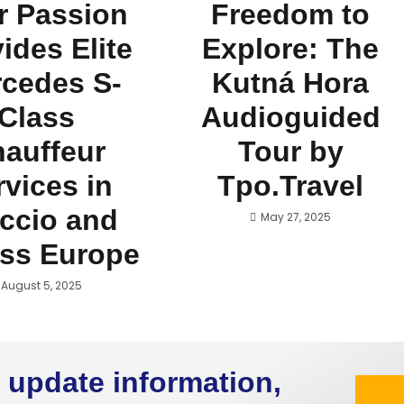
r Passion
Freedom to
ides Elite
Explore: The
cedes S-
Kutná Hora
Class
Audioguided
auffeur
Tour by
rvices in
Tpo.Travel
ccio and
May 27, 2025
ss Europe
August 5, 2025
 update information,