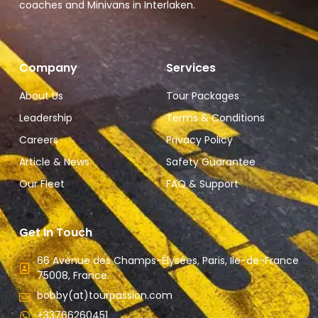
coaches and Minivans in Interlaken.
Company
Services
About Us
Tour Packages
Leadership
Terms & Conditions
Careers
Privacy Policy
Article & News
Safety Guarantee
Our Fleet
FAQ & Support
Get In Touch
66 Avenue des Champs-Élysées, Paris, Ile-de-France
75008, France.
bobby(at)tourpassion.com
+33766260451