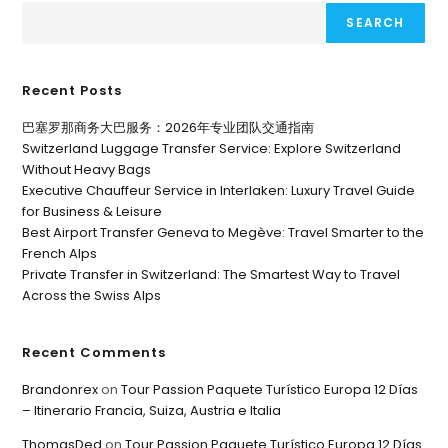
SEARCH
Recent Posts
巴塞罗那商务大巴服务：2026年专业团队交通指南
Switzerland Luggage Transfer Service: Explore Switzerland
Without Heavy Bags
Executive Chauffeur Service in Interlaken: Luxury Travel Guide
for Business & Leisure
Best Airport Transfer Geneva to Megève: Travel Smarter to the
French Alps
Private Transfer in Switzerland: The Smartest Way to Travel
Across the Swiss Alps
Recent Comments
Brandonrex
on
Tour Passion Paquete Turístico Europa 12 Días
– Itinerario Francia, Suiza, Austria e Italia
ThomasDed
on
Tour Passion Paquete Turístico Europa 12 Días