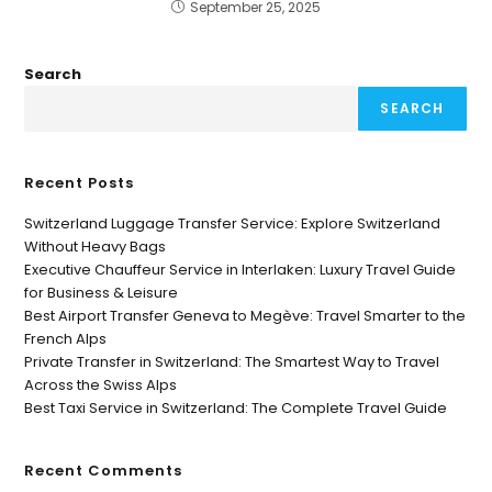
September 25, 2025
Search
SEARCH
Recent Posts
Switzerland Luggage Transfer Service: Explore Switzerland
Without Heavy Bags
Executive Chauffeur Service in Interlaken: Luxury Travel Guide
for Business & Leisure
Best Airport Transfer Geneva to Megève: Travel Smarter to the
French Alps
Private Transfer in Switzerland: The Smartest Way to Travel
Across the Swiss Alps
Best Taxi Service in Switzerland: The Complete Travel Guide
Recent Comments