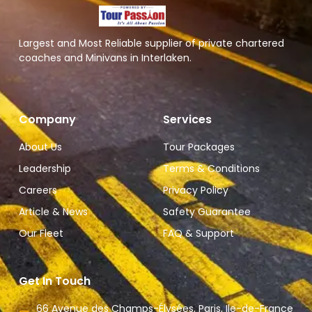
Largest and Most Reliable supplier of private chartered
coaches and Minivans in Interlaken.
Company
Services
About Us
Tour Packages
Leadership
Terms & Conditions
Careers
Privacy Policy
Article & News
Safety Guarantee
Our Fleet
FAQ & Support
Get In Touch
66 Avenue des Champs-Élysées, Paris, Ile-de-France