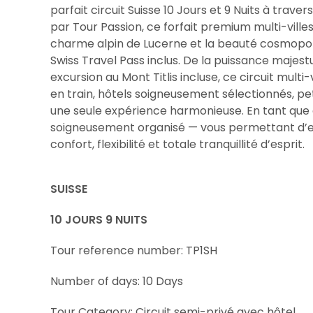
parfait circuit Suisse 10 Jours et 9 Nuits à trav
par Tour Passion, ce forfait premium multi-villes
charme alpin de Lucerne et la beauté cosmopoli
Swiss Travel Pass inclus. De la puissance majes
excursion au Mont Titlis incluse, ce circuit mult
en train, hôtels soigneusement sélectionnés, p
une seule expérience harmonieuse. En tant que c
soigneusement organisé — vous permettant d’exp
confort, flexibilité et totale tranquillité d’esprit.
SUISSE
10 JOURS 9 NUITS
Tour reference number: TP1SH
Number of days: 10 Days
Tour Category: Circuit semi-privé avec hôtel