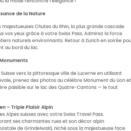
ù la mode rencontre l’élégance !
ssance de la Nature
 majestueuses Chutes du Rhin, la plus grande cascade
us vos yeux grâce à votre Swiss Pass. Admirez la force
tiers naturels environnants. Retour à Zurich en soirée po
t au bord du lac.
 & Monuments
Suisse vers la pittoresque ville de Lucerne en utilisant
diévale, prenez des photos au célèbre Monument du Lion e
ière paisible sur le lac des Quatre-Cantons — le tout
n – Triple Plaisir Alpin
s Alpes suisses avec votre Swiss Travel Pass.
rant ses charmantes rues et son décor alpin
 postale de Grindelwald, niché sous la majestueuse face