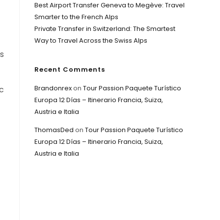
Best Airport Transfer Geneva to Megève: Travel
Smarter to the French Alps
Private Transfer in Switzerland: The Smartest
Way to Travel Across the Swiss Alps
es
Recent Comments
Brandonrex
on
Tour Passion Paquete Turístico
c
Europa 12 Días – Itinerario Francia, Suiza,
Austria e Italia
ThomasDed
on
Tour Passion Paquete Turístico
Europa 12 Días – Itinerario Francia, Suiza,
Austria e Italia