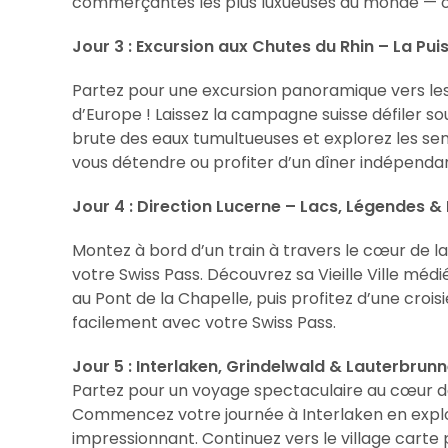
commerçantes les plus luxueuses au monde — o
Jour 3 : Excursion aux Chutes du Rhin – La Pui
Partez pour une excursion panoramique vers les
d’Europe ! Laissez la campagne suisse défiler so
brute des eaux tumultueuses et explorez les sen
vous détendre ou profiter d’un dîner indépendan
Jour 4 : Direction Lucerne – Lacs, Légendes
Montez à bord d’un train à travers le cœur de la 
votre Swiss Pass. Découvrez sa Vieille Ville mé
au Pont de la Chapelle, puis profitez d’une crois
facilement avec votre Swiss Pass.
Jour 5 : Interlaken, Grindelwald & Lauterbrunne
Partez pour un voyage spectaculaire au cœur de
Commencez votre journée à Interlaken en explo
impressionnant. Continuez vers le village carte