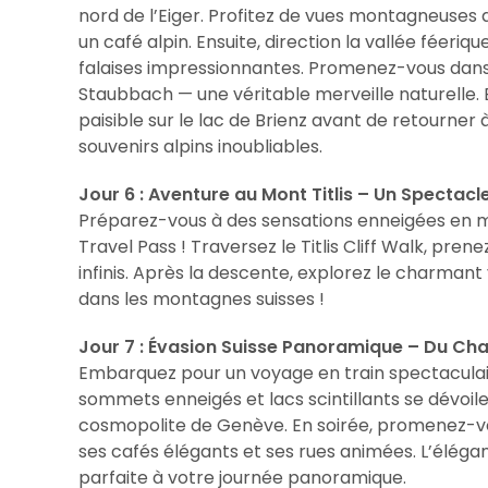
nord de l’Eiger. Profitez de vues montagneuses
un café alpin. Ensuite, direction la vallée féer
falaises impressionnantes. Promenez-vous dans
Staubbach — une véritable merveille naturelle. E
paisible sur le lac de Brienz avant de retourner
souvenirs alpins inoubliables.
Jour 6 : Aventure au Mont Titlis – Un Spectac
Préparez-vous à des sensations enneigées en mo
Travel Pass ! Traversez le Titlis Cliff Walk, pre
infinis. Après la descente, explorez le charman
dans les montagnes suisses !
Jour 7 : Évasion Suisse Panoramique – Du C
Embarquez pour un voyage en train spectaculai
sommets enneigés et lacs scintillants se dévoile
cosmopolite de Genève. En soirée, promenez-vous
ses cafés élégants et ses rues animées. L’élégan
parfaite à votre journée panoramique.