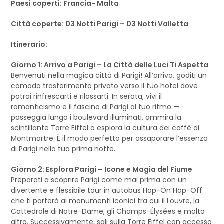
Paesi coperti: Francia- Malta
Città coperte: 03 Notti Parigi – 03 Notti Valletta
Itinerario:
Giorno 1: Arrivo a Parigi – La Città delle Luci Ti Aspetta
Benvenuti nella magica città di Parigi! All’arrivo, goditi un
comodo trasferimento privato verso il tuo hotel dove
potrai rinfrescarti e rilassarti. In serata, vivi il
romanticismo e il fascino di Parigi al tuo ritmo —
passeggia lungo i boulevard illuminati, ammira la
scintillante Torre Eiffel o esplora la cultura dei caffè di
Montmartre. È il modo perfetto per assaporare l’essenza
di Parigi nella tua prima notte.
Giorno 2: Esplora Parigi – Icone e Magia del Fiume
Preparati a scoprire Parigi come mai prima con un
divertente e flessibile tour in autobus Hop-On Hop-Off
che ti porterà ai monumenti iconici tra cui il Louvre, la
Cattedrale di Notre-Dame, gli Champs-Élysées e molto
altro. Successivamente, sali sulla Torre Eiffel con accesso