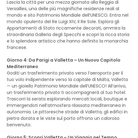
Lascia la città per una mezza giornata alla Reggia di
Versailles, una delle più magnifiche residenze reali al
mondo e sito Patrimonio Mondiale dell’UNESCO. Entra nel
mondo opulento del Re Luigi XIV, il Re Sole. Esplora gli
Appartamenti di Stato riccamente decorati, ammira la
straordinaria Galleria degli Specchi e scopri la ricca storia
e lo splendore artistico che hanno definito la monarchia
francese.
Giorno 4: Da Parigi a Valletta – Un Nuovo Capitolo
Mediterraneo
Goditi un trasferimento privato verso l’aeroporto per il
tuo volo indipendente verso la capitale di Malta, Valletta
— un gioiello Patrimonio Mondiale dell’UNESCO! All’arrivo,
un trasferimento privato ti accompagnerà al tuo hotel.
Trascorri la serata esplorando mercati locali, boutique e
immergendoti nell’atmosfera rilassata mediterranea in
autonomia. Le pittoresche strade di Valletta, gli edifici in
pietra dorata e le viste sul porto offrono un caloroso
benvenuto.
Giorno 5: Scopri Valletta – Un Viaggio nel Tempo