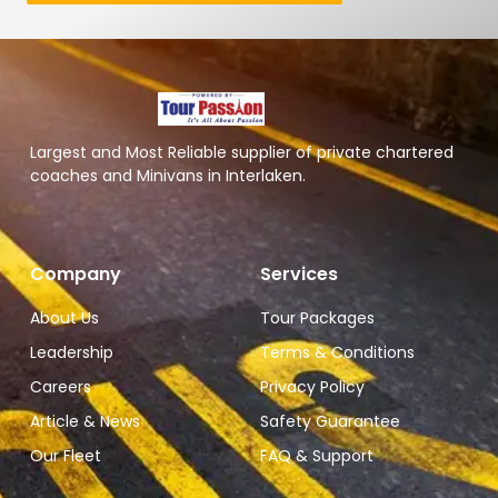
Largest and Most Reliable supplier of private chartered
coaches and Minivans in Interlaken.
Company
Services
About Us
Tour Packages
Leadership
Terms & Conditions
Careers
Privacy Policy
Article & News
Safety Guarantee
Our Fleet
FAQ & Support