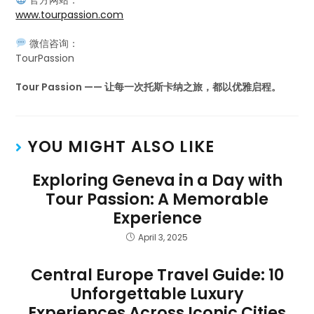
官方网站：
www.tourpassion.com
微信咨询：
TourPassion
Tour Passion —— 让每一次托斯卡纳之旅，都以优雅启程。
YOU MIGHT ALSO LIKE
Exploring Geneva in a Day with
Tour Passion: A Memorable
Experience
April 3, 2025
Central Europe Travel Guide: 10
Unforgettable Luxury
Experiences Across Iconic Cities