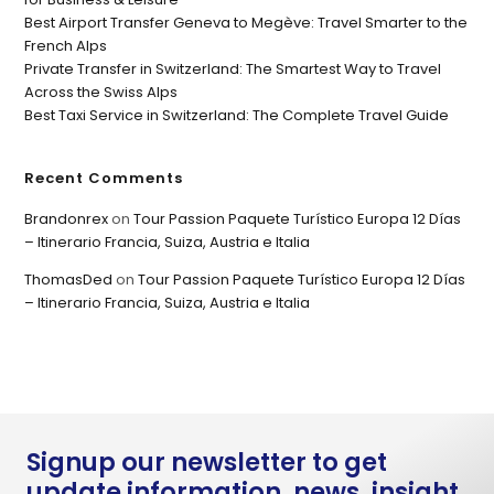
Best Airport Transfer Geneva to Megève: Travel Smarter to the
French Alps
Private Transfer in Switzerland: The Smartest Way to Travel
Across the Swiss Alps
Best Taxi Service in Switzerland: The Complete Travel Guide
Recent Comments
Brandonrex
on
Tour Passion Paquete Turístico Europa 12 Días
– Itinerario Francia, Suiza, Austria e Italia
ThomasDed
on
Tour Passion Paquete Turístico Europa 12 Días
– Itinerario Francia, Suiza, Austria e Italia
Signup our newsletter to get
update information, news, insight