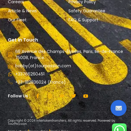
Careers
Privacy Policy
Article & News
Safety Guarantee
Our Fleet
FAQ & Support
Get In Touch
66 Avenue des Champs-Élysées, Paris, Ile-de-France
75008, France.
bobby(at)tourpassion.com
+33766260451
+33-182836024 (France)
Follow Us :
Copyright © 2024 Interlakentransfers, All rights reserved. Powered by
TourPassion