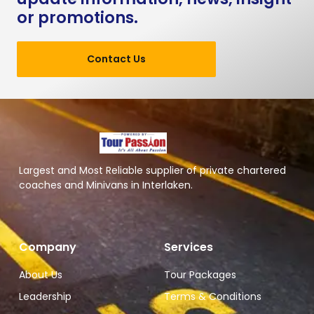
or promotions.
Contact Us
Largest and Most Reliable supplier of private chartered
coaches and Minivans in Interlaken.
Company
Services
About Us
Tour Packages
Leadership
Terms & Conditions