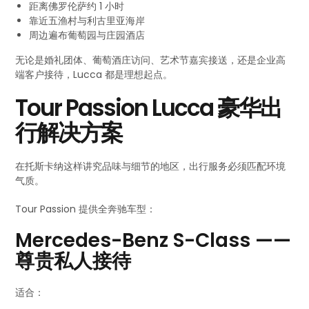
距离佛罗伦萨约 1 小时
靠近五渔村与利古里亚海岸
周边遍布葡萄园与庄园酒店
无论是婚礼团体、葡萄酒庄访问、艺术节嘉宾接送，还是企业高
端客户接待，Lucca 都是理想起点。
Tour Passion Lucca 豪华出
行解决方案
在托斯卡纳这样讲究品味与细节的地区，出行服务必须匹配环境
气质。
Tour Passion 提供全奔驰车型：
Mercedes-Benz S-Class ——
尊贵私人接待
适合：