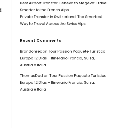
Best Airport Transfer Geneva to Megève: Travel
服
Smarter to the French Alps
Private Transfer in Switzerland: The Smartest
Way to Travel Across the Swiss Alps
Recent Comments
Brandonrex
on
Tour Passion Paquete Turístico
Europa 12 Días – Itinerario Francia, Suiza,
Austria e Italia
ThomasDed
on
Tour Passion Paquete Turístico
Europa 12 Días – Itinerario Francia, Suiza,
Austria e Italia