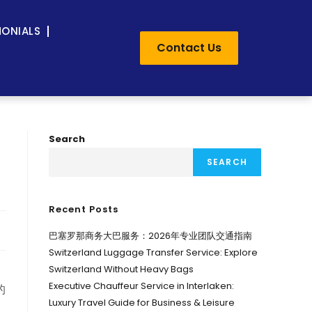
MONIALS
Contact Us
Search
SEARCH
Recent Posts
巴塞罗那商务大巴服务：2026年专业团队交通指南
Switzerland Luggage Transfer Service: Explore
Switzerland Without Heavy Bags
Executive Chauffeur Service in Interlaken:
的
Luxury Travel Guide for Business & Leisure