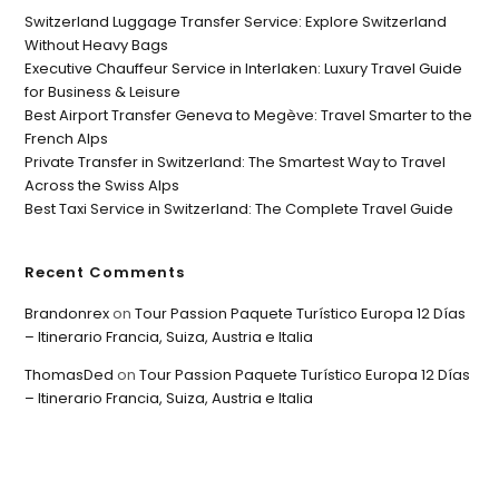
Switzerland Luggage Transfer Service: Explore Switzerland
Without Heavy Bags
Executive Chauffeur Service in Interlaken: Luxury Travel Guide
for Business & Leisure
Best Airport Transfer Geneva to Megève: Travel Smarter to the
French Alps
Private Transfer in Switzerland: The Smartest Way to Travel
Across the Swiss Alps
Best Taxi Service in Switzerland: The Complete Travel Guide
Recent Comments
Brandonrex
on
Tour Passion Paquete Turístico Europa 12 Días
– Itinerario Francia, Suiza, Austria e Italia
ThomasDed
on
Tour Passion Paquete Turístico Europa 12 Días
– Itinerario Francia, Suiza, Austria e Italia