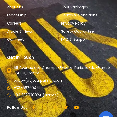
About Us
Tour Packages
Leadership
Terms & Conditions
Careers
Privacy Policy
Article & News
Safety Guarantee
Our Fleet
FAQ & Support
Get In Touch
66 Avenue des Champs-Élysées, Paris, Ile-de-France
75008, France.
bobby(at)tourpassion.com
+33766260451
+33-182836024 (France)
Follow Us :