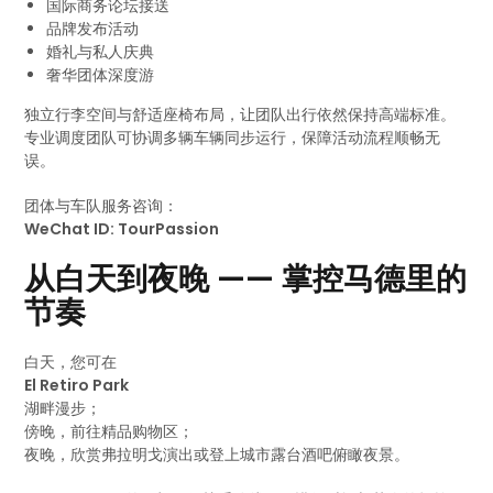
国际商务论坛接送
品牌发布活动
婚礼与私人庆典
奢华团体深度游
独立行李空间与舒适座椅布局，让团队出行依然保持高端标准。
专业调度团队可协调多辆车辆同步运行，保障活动流程顺畅无
误。
团体与车队服务咨询：
WeChat ID: TourPassion
从白天到夜晚 —— 掌控马德里的
节奏
白天，您可在
El Retiro Park
湖畔漫步；
傍晚，前往精品购物区；
夜晚，欣赏弗拉明戈演出或登上城市露台酒吧俯瞰夜景。