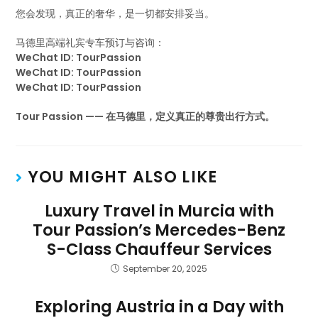
您会发现，真正的奢华，是一切都安排妥当。
马德里高端礼宾专车预订与咨询：
WeChat ID: TourPassion
WeChat ID: TourPassion
WeChat ID: TourPassion
Tour Passion —— 在马德里，定义真正的尊贵出行方式。
YOU MIGHT ALSO LIKE
Luxury Travel in Murcia with
Tour Passion’s Mercedes-Benz
S-Class Chauffeur Services
September 20, 2025
Exploring Austria in a Day with