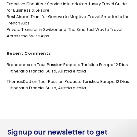
Executive Chauffeur Service in Interlaken: Luxury Travel Guide
for Business & Leisure
Best Airport Transfer Geneva to Megève: Travel Smarter to the
French Alps
Private Transfer in Switzerland: The Smartest Way to Travel
Across the Swiss Alps
Recent Comments
Brandonrex
on
Tour Passion Paquete Turístico Europa 12 Días
– Itinerario Francia, Suiza, Austria e Italia
ThomasDed
on
Tour Passion Paquete Turístico Europa 12 Días
– Itinerario Francia, Suiza, Austria e Italia
Signup our newsletter to get