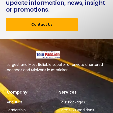
update information, news, insight
or promotions.
Contact Us
Largest and Most Reliable supplier of private chartered
coaches and Minivans in Interlaken.
Company
Services
About Us
Tour Packages
Leadership
Terms & Conditions