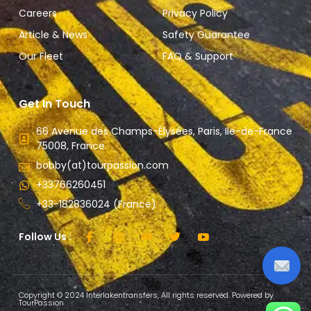
Careers
Privacy Policy
Article & News
Safety Guarantee
Our Fleet
FAQ & Support
Get In Touch
66 Avenue des Champs-Élysées, Paris, Ile-de-France
75008, France.
bobby(at)tourpassion.com
+33766260451
+33-182836024 (France)
Follow Us :
Copyright © 2024 Interlakentransfers, All rights reserved. Powered by
TourPassion