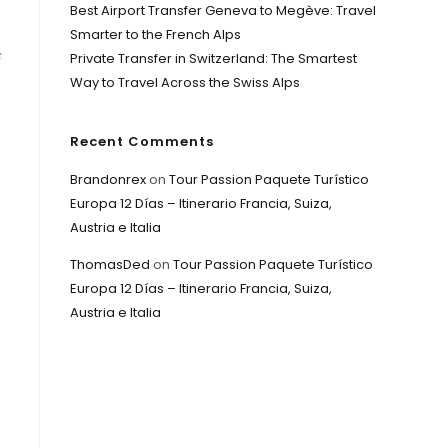
Best Airport Transfer Geneva to Megève: Travel
Smarter to the French Alps
与
Private Transfer in Switzerland: The Smartest
Way to Travel Across the Swiss Alps
Recent Comments
Brandonrex
on
Tour Passion Paquete Turístico
Europa 12 Días – Itinerario Francia, Suiza,
Austria e Italia
ThomasDed
on
Tour Passion Paquete Turístico
Europa 12 Días – Itinerario Francia, Suiza,
Austria e Italia