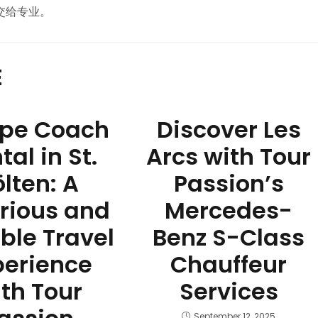
交给专业。
E
ope Coach
Discover Les
tal in St.
Arcs with Tour
ölten: A
Passion’s
rious and
Mercedes-
able Travel
Benz S-Class
perience
Chauffeur
th Tour
Services
September 12, 2025