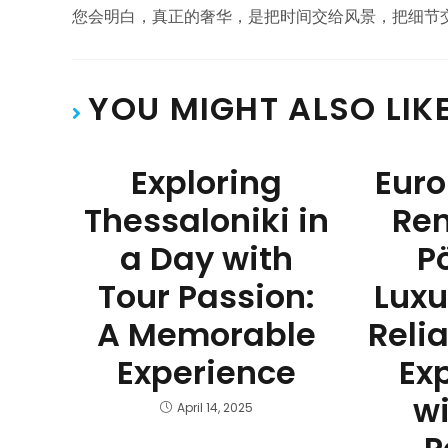
您会明白，真正的奢华，是把时间交给风景，把细节
YOU MIGHT ALSO LIK
Exploring
Eur
Thessaloniki in
Ren
a Day with
P
Tour Passion:
Luxu
A Memorable
Reli
Experience
Ex
wi
April 14, 2025