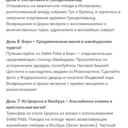
Отправьтесь на живописном поезде в Интерлакен,
расположенный между озёрами Тун и Бриенц, и окунитесь в
сказочное очарование деревни Гриндельвальд.
Возвращение в Цюрих вечером с воспоминаниями о
величественных горах, адреналине и волшебных озёрах!
День 6: Берн – Средневековая магия и швейцарские
чудеса!
Путешествуйте по Swiss Pass в Берн — очаровательную
средневековую столицу Швейцарии. Прогуляйтесь по
историческим аркадам, полюбуйтесь Часовой башней
Цитглогге и насладитесь видами из Розенгартена. Сделайте
фото у Федерального дворца и посетите Медвежий парк.
Возвращение в Цюрих вечером с яркими эмоциями и
впечатлениями!
День 7: Из Цюриха в Инсбрук – Альпийское сияние и
кристальная магия!
Трансфер из отеля Цюриха на вокзал с использованием
Swiss Pass. Поездка на поезде через захватывающие
альпийские пейзажи в Инсбрук (билет включён). Частный