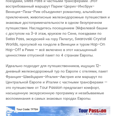
поездами, Swiss Pass и частными трансферами. Этот
востребованный маршрут Париж–Цюрих–Инсбрук–
Венеция–Пиза–Рим объединяет романтику, альпийские
приключения, живописные железнодорожные путешествия и
знаковые достопримечательности в одном безупречном
путешествии. Насладитесь посещением Эйфелевой башни
с доступом на 3-й этаж, круизом по Сене, поездками по
Swiss Pass, экскурсией на гору Пилатус, Swarovski Crystal
Worlds, прогулкой на гондоле в Венеции и туром Hop-On
Hop-Off в Риме — всё включено в этот насыщенный
ценностями отпускной пакет по 4 странам Европы.
Идеально подходит для путешественников, ищущих 12-
дневный железнодорожный тур по Европе с отелями, пакет
Франция–Швейцария–Италия–Австрия или маршрут по
Центральной Европе и Италии с частными трансферами —
это путешествие от Tour Passion предлагает комфорт,
насыщенную экскурсионную программу и незабываемые
воспоминания в самых знаковых городах Европы.