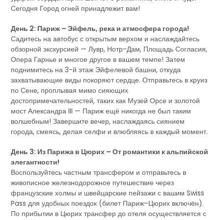
Сегодня Город огней принадлежит вам!
День 2: Париж – Эйфель, река и атмосфера города!
Садитесь на автобус с открытым верхом и наслаждайтесь
обзорной экскурсией — Лувр, Нотр-Дам, Площадь Согласия,
Опера Гарнье и многое другое в вашем темпе! Затем
поднимитесь на 3-й этаж Эйфелевой башни, откуда
захватывающие виды покоряют сердце. Отправьтесь в круиз
по Сене, проплывая мимо сияющих
достопримечательностей, таких как Музей Орсе и золотой
мост Александра III — Париж ещё никогда не был таким
волшебным! Завершите вечер, наслаждаясь сиянием
города, смеясь, делая селфи и влюбляясь в каждый момент.
День 3: Из Парижа в Цюрих – От романтики к альпийской
элегантности!
Воспользуйтесь частным трансфером и отправьтесь в
живописное железнодорожное путешествие через
французские холмы и швейцарские пейзажи с вашим Swiss
Pass для удобных поездок (билет Париж–Цюрих включён).
По прибытии в Цюрих трансфер до отеля осуществляется с