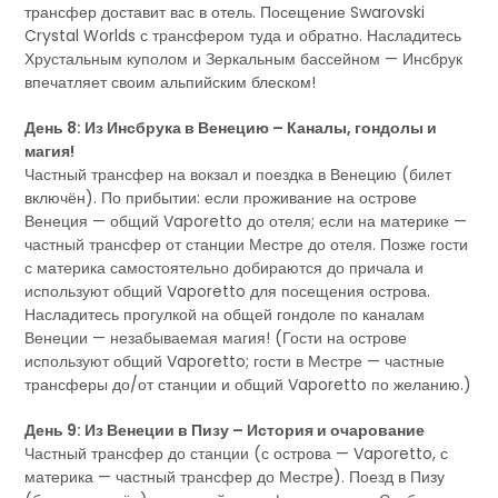
трансфер доставит вас в отель. Посещение Swarovski
Crystal Worlds с трансфером туда и обратно. Насладитесь
Хрустальным куполом и Зеркальным бассейном — Инсбрук
впечатляет своим альпийским блеском!
День 8: Из Инсбрука в Венецию – Каналы, гондолы и
магия!
Частный трансфер на вокзал и поездка в Венецию (билет
включён). По прибытии: если проживание на острове
Венеция — общий Vaporetto до отеля; если на материке —
частный трансфер от станции Местре до отеля. Позже гости
с материка самостоятельно добираются до причала и
используют общий Vaporetto для посещения острова.
Насладитесь прогулкой на общей гондоле по каналам
Венеции — незабываемая магия! (Гости на острове
используют общий Vaporetto; гости в Местре — частные
трансферы до/от станции и общий Vaporetto по желанию.)
День 9: Из Венеции в Пизу – История и очарование
Частный трансфер до станции (с острова — Vaporetto, с
материка — частный трансфер до Местре). Поезд в Пизу