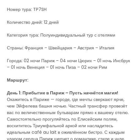
Номер тура: TP7SH
Количество дней: 12 дней
Категория тура: Полуиндивидуальный тур с отелями
Страны: Франция – Швейцария – Австрия – Италия
Города: 02 ночи Париж – 04 ночи Цюрих – 01 ночь Инсбрук
– 01 ночь Венеция – 01 ночь Пиза – 02 ночи Рим
Маршрут:
День 1: Прибытие в Париж – Пусть начнётся магия!
Окажитесь в Париже — городе, где мечты сверкают ярче,
чем Эйфелева башня ночью. Частный трансфер провезёт
вас по величественным бульварам прямо к вашему отелю.
Самостоятельно прогуляйтесь по Елисейским полям,
восхититесь Триумфальной аркой или насладитесь
идеальным café au lait в оживлённом бистро. С каждым
ударом сердца Париж шепчет о романтике, стиле и чуде.