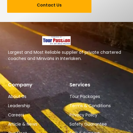
Contact Us
Largest and Most Reliable supplier of private chartered
coaches and Minivans in Interlaken.
Company
Services
About Us
Tour Packages
Leadership
Terms & Conditions
Careers
Privacy Policy
Article & News
Safety Guarantee