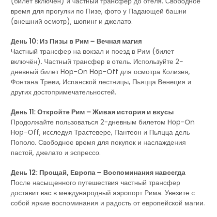
(билет включён) и частный трансфер до отеля. Свободное
время для прогулки по Пизе, фото у Падающей башни
(внешний осмотр), шопинг и джелато.
День 10: Из Пизы в Рим – Вечная магия
Частный трансфер на вокзал и поезд в Рим (билет
включён). Частный трансфер в отель. Используйте 2-
дневный билет Hop-On Hop-Off для осмотра Колизея,
Фонтана Треви, Испанской лестницы, Пьяцца Венеция и
других достопримечательностей.
День 11: Откройте Рим – Живая история и вкусы
Продолжайте пользоваться 2-дневным билетом Hop-On
Hop-Off, исследуя Трастевере, Пантеон и Пьяцца дель
Пополо. Свободное время для покупок и наслаждения
пастой, джелато и эспрессо.
День 12: Прощай, Европа – Воспоминания навсегда
После насыщенного путешествия частный трансфер
доставит вас в международный аэропорт Рима. Увезите с
собой яркие воспоминания и радость от европейской магии.