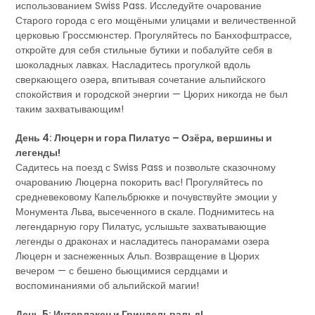
использованием Swiss Pass. Исследуйте очарование
Старого города с его мощёными улицами и величественной
церковью Гроссмюнстер. Прогуляйтесь по Банхофштрассе,
откройте для себя стильные бутики и побалуйте себя в
шоколадных лавках. Насладитесь прогулкой вдоль
сверкающего озера, впитывая сочетание альпийского
спокойствия и городской энергии — Цюрих никогда не был
таким захватывающим!
День 4: Люцерн и гора Пилатус – Озёра, вершины и
легенды!
Садитесь на поезд с Swiss Pass и позвольте сказочному
очарованию Люцерна покорить вас! Прогуляйтесь по
средневековому Капельбрюкке и почувствуйте эмоции у
Монумента Льва, высеченного в скале. Поднимитесь на
легендарную гору Пилатус, услышьте захватывающие
легенды о драконах и насладитесь панорамами озера
Люцерн и заснеженных Альп. Возвращение в Цюрих
вечером — с бешено бьющимися сердцами и
воспоминаниями об альпийской магии!
День 5: Интерлакен и Гриндельвальд!