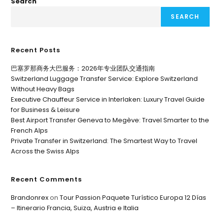
Search
SEARCH
Recent Posts
巴塞罗那商务大巴服务：2026年专业团队交通指南
Switzerland Luggage Transfer Service: Explore Switzerland
Without Heavy Bags
Executive Chauffeur Service in Interlaken: Luxury Travel Guide
for Business & Leisure
Best Airport Transfer Geneva to Megève: Travel Smarter to the
French Alps
Private Transfer in Switzerland: The Smartest Way to Travel
Across the Swiss Alps
Recent Comments
Brandonrex
on
Tour Passion Paquete Turístico Europa 12 Días
– Itinerario Francia, Suiza, Austria e Italia