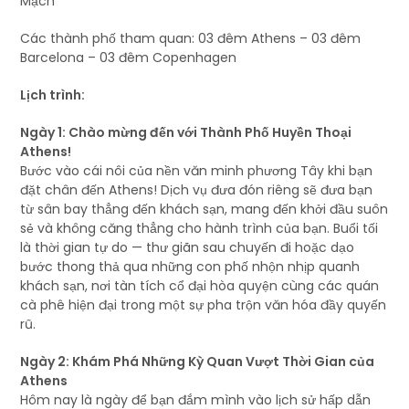
Mạch
Các thành phố tham quan: 03 đêm Athens – 03 đêm
Barcelona – 03 đêm Copenhagen
Lịch trình:
Ngày 1: Chào mừng đến với Thành Phố Huyền Thoại
Athens!
Bước vào cái nôi của nền văn minh phương Tây khi bạn
đặt chân đến Athens! Dịch vụ đưa đón riêng sẽ đưa bạn
từ sân bay thẳng đến khách sạn, mang đến khởi đầu suôn
sẻ và không căng thẳng cho hành trình của bạn. Buổi tối
là thời gian tự do — thư giãn sau chuyến đi hoặc dạo
bước thong thả qua những con phố nhộn nhịp quanh
khách sạn, nơi tàn tích cổ đại hòa quyện cùng các quán
cà phê hiện đại trong một sự pha trộn văn hóa đầy quyến
rũ.
Ngày 2: Khám Phá Những Kỳ Quan Vượt Thời Gian của
Athens
Hôm nay là ngày để bạn đắm mình vào lịch sử hấp dẫn