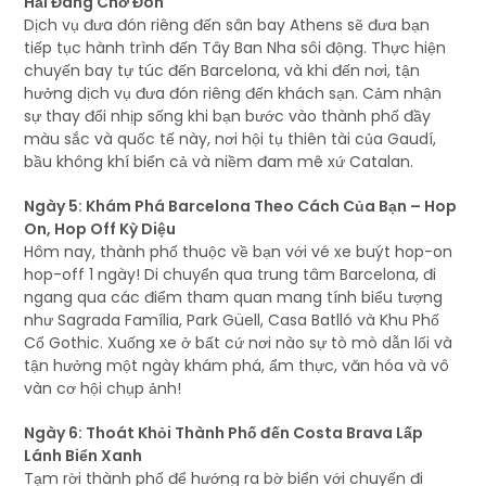
Hải Đang Chờ Đón
Dịch vụ đưa đón riêng đến sân bay Athens sẽ đưa bạn
tiếp tục hành trình đến Tây Ban Nha sôi động. Thực hiện
chuyến bay tự túc đến Barcelona, và khi đến nơi, tận
hưởng dịch vụ đưa đón riêng đến khách sạn. Cảm nhận
sự thay đổi nhịp sống khi bạn bước vào thành phố đầy
màu sắc và quốc tế này, nơi hội tụ thiên tài của Gaudí,
bầu không khí biển cả và niềm đam mê xứ Catalan.
Ngày 5: Khám Phá Barcelona Theo Cách Của Bạn – Hop
On, Hop Off Kỳ Diệu
Hôm nay, thành phố thuộc về bạn với vé xe buýt hop-on
hop-off 1 ngày! Di chuyển qua trung tâm Barcelona, đi
ngang qua các điểm tham quan mang tính biểu tượng
như Sagrada Família, Park Güell, Casa Batlló và Khu Phố
Cổ Gothic. Xuống xe ở bất cứ nơi nào sự tò mò dẫn lối và
tận hưởng một ngày khám phá, ẩm thực, văn hóa và vô
vàn cơ hội chụp ảnh!
Ngày 6: Thoát Khỏi Thành Phố đến Costa Brava Lấp
Lánh Biển Xanh
Tạm rời thành phố để hướng ra bờ biển với chuyến đi