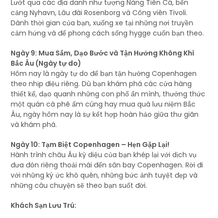
Lướt qua các địa danh như tượng Nàng Tiên Cá, bến
cảng Nyhavn, Lâu đài Rosenborg và Công viên Tivoli.
Dành thời gian của bạn, xuống xe tại những nơi truyền
cảm hứng và để phong cách sống hygge cuốn bạn theo.
Ngày 9: Mua Sắm, Dạo Bước và Tận Hưởng Không Khí
Bắc Âu (Ngày tự do)
Hôm nay là ngày tự do để bạn tận hưởng Copenhagen
theo nhịp điệu riêng. Dù bạn khám phá các cửa hàng
thiết kế, dạo quanh những con phố ẩn mình, thưởng thức
một quán cà phê ấm cúng hay mua quà lưu niệm Bắc
Âu, ngày hôm nay là sự kết hợp hoàn hảo giữa thư giãn
và khám phá.
Ngày 10: Tạm Biệt Copenhagen – Hẹn Gặp Lại!
Hành trình châu Âu kỳ diệu của bạn khép lại với dịch vụ
đưa đón riêng thoải mái đến sân bay Copenhagen. Rời đi
với những ký ức khó quên, những bức ảnh tuyệt đẹp và
những câu chuyện sẽ theo bạn suốt đời.
Khách Sạn Lưu Trú: