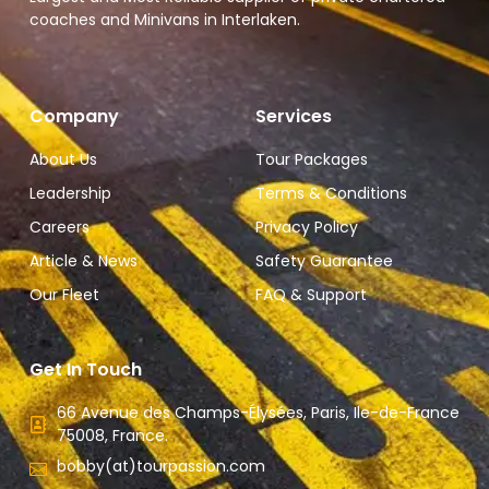
coaches and Minivans in Interlaken.
Company
Services
About Us
Tour Packages
Leadership
Terms & Conditions
Careers
Privacy Policy
Article & News
Safety Guarantee
Our Fleet
FAQ & Support
Get In Touch
66 Avenue des Champs-Élysées, Paris, Ile-de-France
75008, France.
bobby(at)tourpassion.com