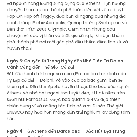
và nguồn năng lượng sống động của Athens. Tận hưởng
chuyến tham quan thành phố toàn diện với vé xe buýt
Hop On Hop off 1 Ngày, đưa bạn đi ngang qua những địa
danh tráng lệ như Acropolis, Quảng trường Syntagma và
Đền thờ Thần Zeus Olympic. Cảm nhận những câu
chuyện về các vị thần và triết gia sống lại khi bạn khám
phá thành phố nơi mỗi góc phố đều thấm đẫm lịch sử và
huyền thoại.
Ngày 3: Chuyến Đi Trong Ngày đến Nhà Tiên Tri Delphi –
Cánh Cổng đến Thế Giới Cổ Đại
Bắt đầu hành trình ngoạn mục đến trái tim tâm linh của
Hy Lạp cổ đại — Delphi. Vé vào cửa đã bao gồm, bạn sẽ
khám phá Đền thờ Apollo huyền thoại, Kho báu của người
Athens và nhà hát ngoài trời tuyệt đẹp, tất cả nằm trên
sườn núi Parnassus. Được bao quanh bởi vẻ đẹp thiên
nhiên hùng vĩ và những tàn tích cổ xưa, Di sản Thế giới
UNESCO này hứa hẹn mang đến trải nghiệm lay động tâm
hồn.
Ngày 4: Từ Athens đến Barcelona – Sức Hút Địa Trung