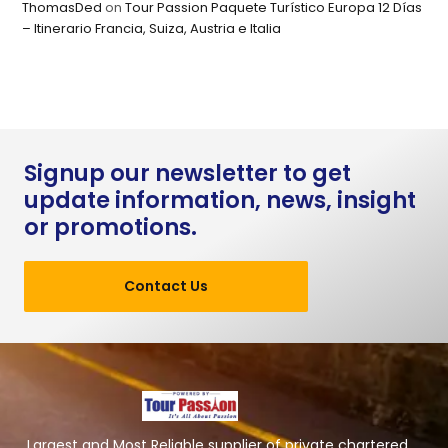
ThomasDed
on
Tour Passion Paquete Turístico Europa 12 Días
– Itinerario Francia, Suiza, Austria e Italia
Signup our newsletter to get
update information, news, insight
or promotions.
Contact Us
Largest and Most Reliable supplier of private chartered