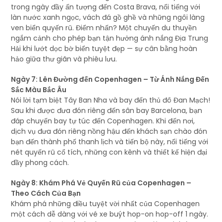
trong ngày đầy ấn tượng đến Costa Brava, nổi tiếng với
làn nước xanh ngọc, vách đá gồ ghề và những ngôi làng
ven biển quyến rũ. Điểm nhấn? Một chuyến du thuyền
ngắm cảnh cho phép bạn tận hưởng ánh nắng Địa Trung
Hải khi lướt dọc bờ biển tuyệt đẹp — sự cân bằng hoàn
hảo giữa thư giãn và phiêu lưu.
Ngày 7: Lên Đường đến Copenhagen – Từ Ánh Nắng Đến
Sắc Màu Bắc Âu
Nói lời tạm biệt Tây Ban Nha và bay đến thủ đô Đan Mạch!
Sau khi được đưa đón riêng đến sân bay Barcelona, bạn
đáp chuyến bay tự túc đến Copenhagen. Khi đến nơi,
dịch vụ đưa đón riêng nồng hậu đến khách sạn chào đón
bạn đến thành phố thanh lịch và tiến bộ này, nổi tiếng với
nét quyến rũ cổ tích, những con kênh và thiết kế hiện đại
đầy phong cách.
Ngày 8: Khám Phá Vẻ Quyến Rũ của Copenhagen –
Theo Cách Của Bạn
Khám phá những điều tuyệt vời nhất của Copenhagen
một cách dễ dàng với vé xe buýt hop-on hop-off 1 ngày.