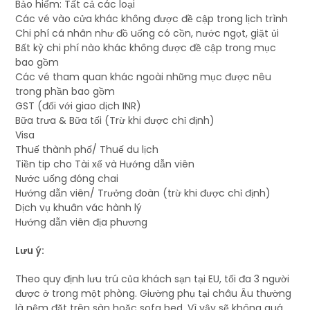
Bảo hiểm: Tất cả các loại
Các vé vào cửa khác không được đề cập trong lịch trình
Chi phí cá nhân như đồ uống có cồn, nước ngọt, giặt ủi
Bất kỳ chi phí nào khác không được đề cập trong mục
bao gồm
Các vé tham quan khác ngoài những mục được nêu
trong phần bao gồm
GST (đối với giao dịch INR)
Bữa trưa & Bữa tối (Trừ khi được chỉ định)
Visa
Thuế thành phố/ Thuế du lịch
Tiền tip cho Tài xế và Hướng dẫn viên
Nước uống đóng chai
Hướng dẫn viên/ Trưởng đoàn (trừ khi được chỉ định)
Dịch vụ khuân vác hành lý
Hướng dẫn viên địa phương
Lưu ý:
Theo quy định lưu trú của khách sạn tại EU, tối đa 3 người
được ở trong một phòng. Giường phụ tại châu Âu thường
là nệm đặt trên sàn hoặc sofa bed. Vì vậy sẽ không quá