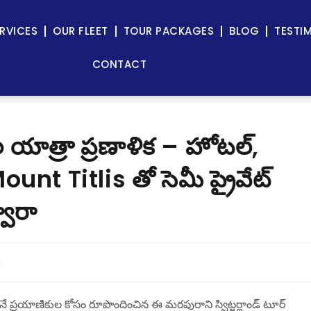
RVICES
OUR FLEET
TOUR PACKAGES
BLOG
TESTI
CONTACT
ుల యాత్రా ప్రణాళిక – హోటల్,
t Titlis తో సెమీ ప్రైవేట్
వారా
g
నే ప్రయాణికుల కోసం రూపొందించిన ఈ మరపురాని స్విట్జర్లాండ్ టూర్