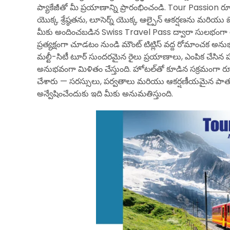
ప్యాకేజీతో మీ ప్రయాణాన్ని ప్రారంభించండి. Tour Passion రూపొం
యొక్క శ్రేష్ఠతను, లూసెర్న్ యొక్క ఆల్పైన్ ఆకర్షణను మరియు 
మీకు అందించబడిన Swiss Travel Pass ద్వారా సులభంగా 
ప్రత్యక్షంగా చూడటం నుండి మౌంట్ టిట్లిస్ వద్ద రోమాంచక అనుభవ
మల్టీ-సిటీ టూర్ సుందరమైన రైలు ప్రయాణాలు, ఎంపిక చేసిన హ
అనుభవంగా మిళితం చేస్తుంది. హోటల్‌తో కూడిన సక్రమంగా రూపొందించ
చేశారు — సరస్సులు, పర్వతాలు మరియు ఆకర్షణీయమైన పాత
అన్వేషించేందుకు ఇది మీకు అనుమతిస్తుంది.