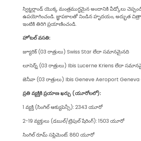
స్విట్జర్లాండ్ యొక్క మంత్రముగ్ధమైన అందానికి వీడ్కోలు చెప
ఉపయోగించండి. జ్ఞాపకాలతో నిండిన హృదయం, అద్భుత చిత్రా
ఇంటికి తిరిగి ప్రయాణించండి.
హోటల్ వసతి:
జ్యూరిక్ (03 రాత్రులు) Swiss Star లేదా సమానమైనది
లూసెర్న్ (03 రాత్రులు) Ibis Lucerne Kriens లేదా సమాన
జెనీవా (03 రాత్రులు) Ibis Geneve Aeroport Geneva
ప్రతి వ్యక్తికి ప్రయాణ ఖర్చు (యూరోలలో):
1 వ్యక్తి (సింగిల్ ఆక్యుపెన్సీ): 2343 యూరో
2-19 వ్యక్తులు (డబుల్/ట్రిపుల్ షేరింగ్): 1503 యూరో
సింగిల్ రూమ్ సప్లిమెంట్: 860 యూరో