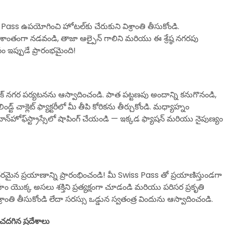
 Pass ఉపయోగించి హోటల్‌కు చేరుకుని విశ్రాంతి తీసుకోండి.
శాంతంగా నడవండి, తాజా ఆల్పైన్ గాలిని మరియు ఈ శ్రేష్ఠ నగరపు
 ఇప్పుడే ప్రారంభమైంది!
 నగర పర్యటనను ఆస్వాదించండి. పాత పట్టణపు అందాన్ని కనుగొనండి,
ిండ్ట్ చాక్లెట్ ఫ్యాక్టరీలో మీ తీపి కోరికను తీర్చుకోండి. మధ్యాహ్నం
న్‌హోఫ్‌స్ట్రాస్సేలో షాపింగ్ చేయండి — ఇక్కడ ఫ్యాషన్ మరియు నైపుణ్యం
ైన ప్రయాణాన్ని ప్రారంభించండి! మీ Swiss Pass తో ప్రయాణిస్తుండగా
రవాహం యొక్క అసలు శక్తిని ప్రత్యక్షంగా చూడండి మరియు పరిసర ప్రకృతి
ిశ్రాంతి తీసుకోండి లేదా సరస్సు ఒడ్డున స్వతంత్ర విందును ఆస్వాదించండి.
ంచదగిన ప్రదేశాలు