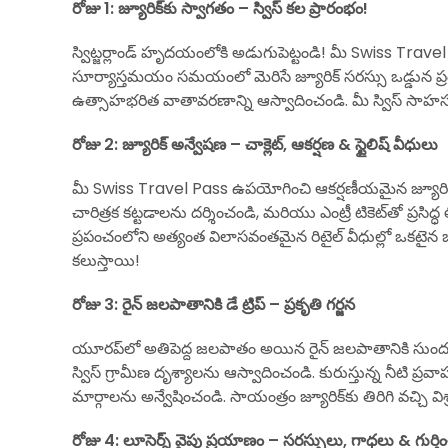
రోజు 1: జ్యూరిక్‌కు స్వాగతం – స్విస్ కల ప్రారంభం!
స్విట్జర్లాండ్ హృదయంలోకి అడుగుపెట్టండి! మీ Swiss Travel
సూర్యాస్తమయం సమయంలో మెరిసే జ్యూరిక్ సరస్సు ఒడ్డున ప్ర
ఉత్సాహభరిత వాతావరణాన్ని ఆస్వాదించండి. మీ స్విస్ సాహసం
రోజు 2: జ్యూరిక్ అన్వేషణ – చాక్లెట్, ఆకర్షణ & స్టైలిష్ వీధులు
మీ Swiss Travel Pass ఉపయోగించి ఆకర్షణీయమైన జ్యూరిక్
చారిత్రక కట్టడాలను దర్శించండి, మరియు ఎంట్రీ టికెట్‌తో ప్రసిద్ధ ల
ప్రపంచంలోని అత్యంత విలాసవంతమైన రిటైల్ వీధుల్లో ఒకటైన బా
కలుస్తాయి!
రోజు 3: రైన్ జలపాతానికి డే ట్రిప్ – ప్రకృతి గర్జన
యూరప్‌లో అతిపెద్ద జలపాతం అయిన రైన్ జలపాతానికి సుందరమ
స్విస్ గ్రామీణ దృశ్యాలను ఆస్వాదించండి. కురుస్తున్న నీటి ప్
మార్గాలను అన్వేషించండి. సాయంత్రం జ్యూరిక్‌కు తిరిగి వచ్చి వ
రోజు 4: లూసెర్న్ వైపు ప్రయాణం – సరస్సులు, గాధలు & గుర్తి