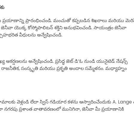
రకు
ు ప్రయాణాన్ని ప్రారంభించండి. మంచుతో కప్పబడిన శిఖరాలు మరియు మెరి
జెనీవా యొక్క కోస్మోపాలిటన్ శక్తిని అనుభవించండి. సాయంత్రం జెనీవా
త్సాహభరిత వీధులను అన్వేషించండి.
కర్షణలను అన్వేషించండి. ప్రసిద్ధ జెట్ డి’ఓ నుండి యునైటెడ్ నేషన్స్
ి రాజనీతిక, సంస్కృతి మరియు ప్రకృతి అందాల సమ్మేళనం. మధ్యాహ్నం
గ్రామాలకు వెళ్లండి లేదా స్విస్ గడియార కళను ఆస్వాదించేందుకు A. Lange
లేదా నగరపు ప్రశాంత వాతావరణంలో మునిగినా, జెనీవా మీ ప్రయాణానికి