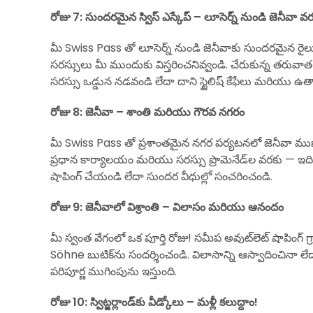
రోజు 7: సుందరమైన స్విస్ ఎస్కేప్ – లూసెర్న్ నుండి జెనీవా వ
మీ Swiss Pass తో లూసెర్న్ నుండి జెనీవాకు సుందరమైన రైల
సరస్సులు మీ ముందుకు విస్తరించనివ్వండి. చేరుకున్న తరువాత 
సరస్సు ఒడ్డున నడవండి లేదా దాని స్టైలిష్ కేఫేలు మరియు ఉ
రోజు 8: జెనీవా – శాంతి మరియు గౌరవ నగరం
మీ Swiss Pass తో ప్రశాంతమైన నగర పర్యటనలో జెనీవా ముఖ్య ఆ
ప్రధాన కార్యాలయం మరియు సరస్సు ప్రొమెనేడ్‌ల వరకు — ఇద
షాపింగ్ చేయండి లేదా సుందర వీధుల్లో సంచరించండి.
రోజు 9: జెనీవాలో విశ్రాంతి – విలాసం మరియు ఆనందం
మీ స్వంత వేగంలో ఒక పూర్తి రోజు! సమీప అవుట్‌లెట్ షాపింగ్ 
Söhne బుటిక్‌ను సందర్శించండి. విలాసాన్ని ఆస్వాదించినా 
పరిపూర్ణ ముగింపును ఇస్తుంది.
రోజు 10: స్విట్జర్లాండ్‌కు వీడ్కోలు – మళ్లీ కలుద్దాం!