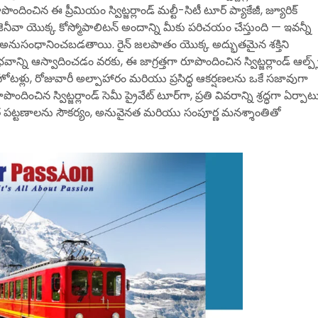
దించిన ఈ ప్రీమియం స్విట్జర్లాండ్ మల్టీ-సిటీ టూర్ ప్యాకేజీ, జ్యూరిక్
జెనీవా యొక్క కోస్మోపాలిటన్ అందాన్ని మీకు పరిచయం చేస్తుంది — ఇవన్నీ
అనుసంధానించబడతాయి. రైన్ జలపాతం యొక్క అద్భుతమైన శక్తిని
ాన్ని ఆస్వాదించడం వరకు, ఈ జాగ్రత్తగా రూపొందించిన స్విట్జర్లాండ్ ఆల్ప్స
ోటళ్లు, రోజువారీ అల్పాహారం మరియు ప్రసిద్ధ ఆకర్షణలను ఒకే సజావుగా
ిన స్విట్జర్లాండ్ సెమీ ప్రైవేట్ టూర్‌గా, ప్రతి వివరాన్ని శ్రద్ధగా ఏర్పాట
 పట్టణాలను సౌకర్యం, అనువైనత మరియు సంపూర్ణ మనశ్శాంతితో