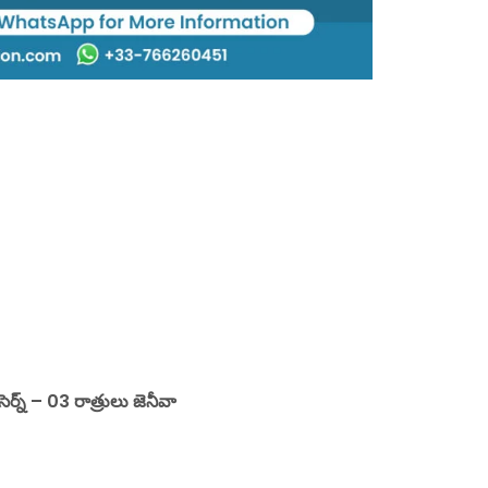
ర్న్ – 03 రాత్రులు జెనీవా