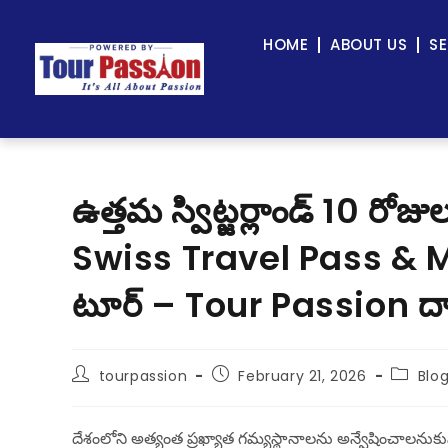
HOME
ABOUT US
SE
ఉత్తమ స్విట్జర్లాండ్ 10 రోజ
Swiss Travel Pass & Moun
టూర్ – Tour Passion ద్
tourpassion
February 21, 2026
Blo
దేశంలోని అత్యంత ప్రఖ్యాత గమ్యస్థానాలను అన్వేషించాలనుకు