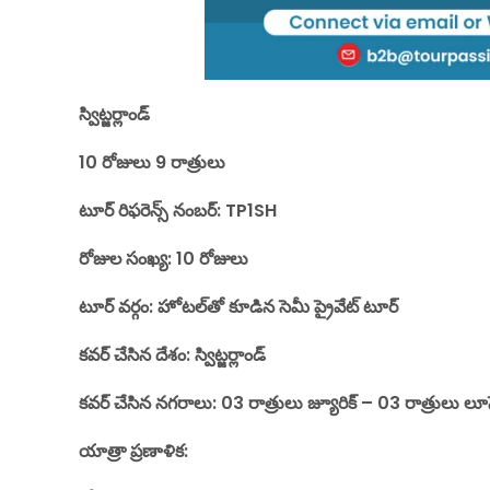
స్విట్జర్లాండ్
10 రోజులు 9 రాత్రులు
టూర్ రిఫరెన్స్ నంబర్: TP1SH
రోజుల సంఖ్య: 10 రోజులు
టూర్ వర్గం: హోటల్‌తో కూడిన సెమీ ప్రైవేట్ టూర్
కవర్ చేసిన దేశం: స్విట్జర్లాండ్
కవర్ చేసిన నగరాలు: 03 రాత్రులు జ్యూరిక్ – 03 రాత్రులు లూసె
యాత్రా ప్రణాళిక: