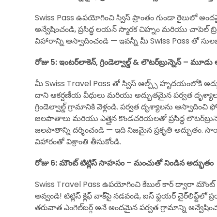
Swiss Pass ఉపయోగించి స్విస్ ప్రాంతం గుండా రైలులో అందమై
అన్వేషించండి, ప్రసిద్ధ లయన్ స్మారక చిహ్నం మరియు చాపెల్ బ
విహారాన్ని ఆస్వాదించండి — ఇవన్నీ మీ Swiss Pass తో సుల
రోజు 5: ఇంటర్‌లాకెన్, గ్రిండెల్వాల్డ్ & లౌటర్‌బ్రున్నెన్ – మూ
మీ Swiss Travel Pass తో స్విస్ ఆల్ప్స్ హృదయంలోకి అద్భుత
దాని ఆకర్షణీయ వీధులు మరియు అద్భుతమైన పర్వత దృశ్యాల
గ్రిండెల్వాల్డ్ గ్రామానికి వెళ్లండి. పర్వత దృశ్యాలను ఆస్వాది
జలపాతాలు మరియు ఎత్తైన కొండచరియలతో ప్రసిద్ధ లౌటర్‌బ్రున్న
జలపాతాన్ని దర్శించండి — ఇది నిజమైన ప్రకృతి అద్భుతం. సాయంత
విహారంతో విశ్రాంతి తీసుకోండి.
రోజు 6: మౌంట్ టిట్లిస్ సాహసం – మంచుతో నిండిన అద్భుతం
Swiss Travel Pass ఉపయోగించి కేబుల్ కార్ ద్వారా మౌంట్ ట
అవ్వండి! టిట్లిస్ క్లిఫ్ వాక్‌పై నడవండి, ఐస్ ఫ్లయర్ చైర్‌లి
తరువాత ఎంగెల్‌బర్గ్ అనే అందమైన పర్వత గ్రామాన్ని అన్వేషించ