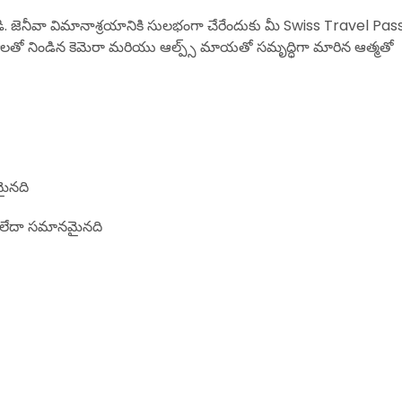
్పండి. జెనీవా విమానాశ్రయానికి సులభంగా చేరేందుకు మీ Swiss Travel Pas
లతో నిండిన కెమెరా మరియు ఆల్ప్స్ మాయతో సమృద్ధిగా మారిన ఆత్మతో
మైనది
 లేదా సమానమైనది