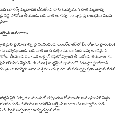
న లూసెర్న్ పట్టణానికి చేరుకోండి. దాని మధ్యయుగ పాత పట్టణాన్ని
్రిడ్జ్ వద్ద ఫోటోలు తీయండి, తరువాత లూసెర్న్ సరస్సుపై ప్రశాంతమైన పడవ
భంగా.
డు ఆల్పైన్ ఆనందాలు
మైన ప్రయాణాన్ని ప్రారంభించండి. ఇంటర్‌లాకెన్‌లో మీ రోజును ప్రారంభిం
ను అన్వేషించండి. తరువాత ఐగర్ ఉత్తర ముఖం కింద ఉన్న అందమైన
ంచి ఫోటోలు తీయండి లేదా ఒక ఆల్పైన్ కేఫేలో విశ్రాంతి తీసుకోండి. తరువాత 72
ెన్ లోయకు వెళ్లండి. ఈ మంత్రముగ్ధమైన గ్రామంలో నడుస్తూ స్టాబ్‌బాచ్
్రం లూసెర్న్‌కు తిరిగి వెళ్లే ముందు బ్రియెంజ్ సరస్సుపై ప్రశాంతమైన పడ
ిట్లిస్ పైకి ఎక్కుతూ మంచుతో కప్పబడిన రోమాంచక అనుభవానికి సిద్ధం
ఫ్ట్‌లో ప్రయాణించండి, మరియు అంతులేని ఆల్పైన్ అందాలను ఆస్వాదించండి.
ండి. స్విస్ పర్వతాల్లో అద్భుతమైన రోజు!