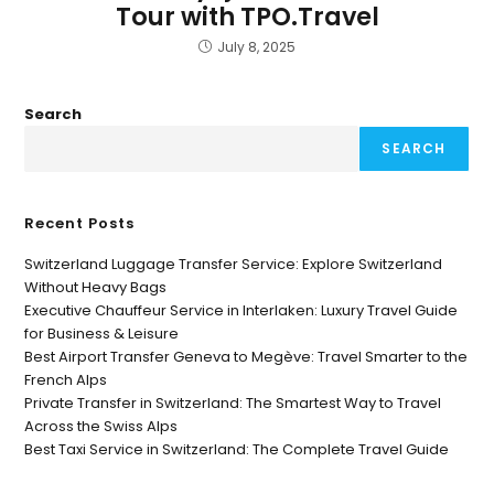
Tour with TPO.Travel
July 8, 2025
Search
SEARCH
Recent Posts
Switzerland Luggage Transfer Service: Explore Switzerland
Without Heavy Bags
Executive Chauffeur Service in Interlaken: Luxury Travel Guide
for Business & Leisure
Best Airport Transfer Geneva to Megève: Travel Smarter to the
French Alps
Private Transfer in Switzerland: The Smartest Way to Travel
Across the Swiss Alps
Best Taxi Service in Switzerland: The Complete Travel Guide