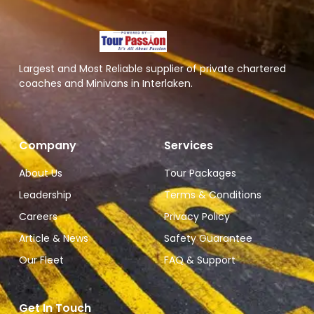
Largest and Most Reliable supplier of private chartered
coaches and Minivans in Interlaken.
Company
Services
About Us
Tour Packages
Leadership
Terms & Conditions
Careers
Privacy Policy
Article & News
Safety Guarantee
Our Fleet
FAQ & Support
Get In Touch